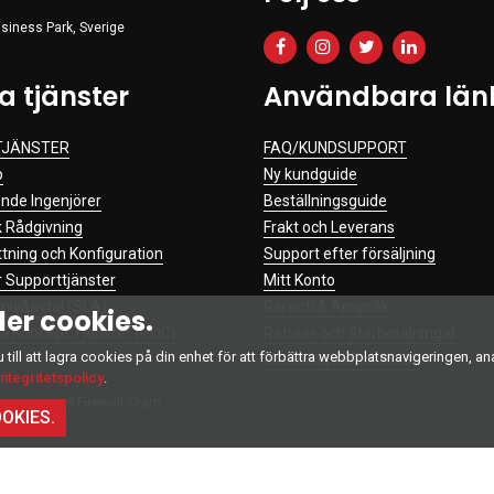
siness Park, Sverige
a tjänster
Användbara län
TJÄNSTER
FAQ/KUNDSUPPORT
p
Ny kundguide
de Ingenjörer
Beställningsguide
k Rådgivning
Frakt och Leverans
ttning och Konfiguration
Support efter försäljning
 Supporttjänster
Mitt Konto
nivåavtal (SLA)
Garanti & Anspråk
er cookies.
På Koncept Tjänster (POC)
Returer och återbetalningar
ill att lagra cookies på din enhet för att förbättra webbplatsnavigeringen, an
Betalningsinformation
integritetspolicy
.
by
Intelliinn
& Firewall Team
OKIES.