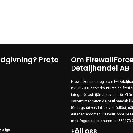
ådgivning? Prata
Om FirewallForce
Detaljhandel AB
FirewallForce.se reg. som FF Detaljh
B2B/B2C IT-nätverksutrustning återförs
integratör och tjänsteleverantör. Vi ä
systemintegration där vi tillhandahålle
företagsnätverk inklusive trådlöst, 
datacenterdomän. FirewallForce.se re
med Organisationsnummer: 559173-
Följ oss
verige