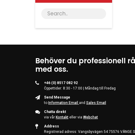
Behöver du professionell r
med oss.
+46 (0) 8517 082 92
Öppettider: 8:30 - 17:00 | Måndag till Fredag
Send Message
to
Information Email
and
Sales Email
Chatta direkt
via vår
Kontakt
eller via
Webchat
Address
Registrerad adress: Vangsbyvägen 54 75576 VÄNGE S