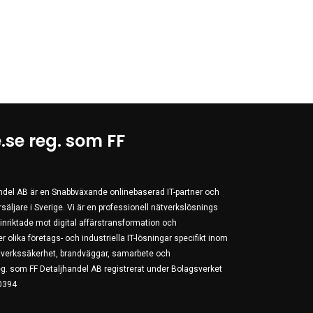
.se reg. som FF
andel AB är en Snabbväxande onlinebaserad IT-partner och
äljare i Sverige. Vi är en professionell nätverkslösnings
r inriktade mot digital affärstransformation och
r olika företags- och industriella IT-lösningar specifikt inom
nätverkssäkerhet, brandväggar, samarbete och
g. som FF Detaljhandel AB registrerat under Bolagsverket
0394