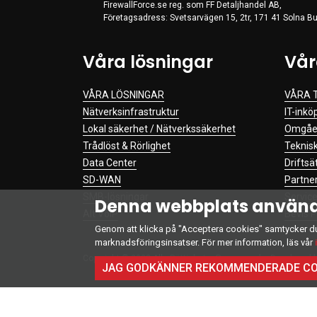
FirewallForce.se reg. som FF Detaljhandel AB,
Företagsadress: Svetsarvägen 15, 2tr, 171 41 Solna Bu
Våra lösningar
Vår
VÅRA LÖSNINGAR
VÅRA 
Nätverksinfrastruktur
IT-inkö
Lokal säkerhet / Nätverkssäkerhet
Omgåen
Trådlöst & Rörlighet
Teknis
Data Center
Driftsä
SD-WAN
Partner
SMB-lösningar
Service
Denna webbplats använd
Alt VoIP
Bevis 
Genom att klicka på "Acceptera cookies" samtycker du t
marknadsföringsinsatser. För mer information, läs vår
Copyright © 2022 Alla Rättigheter Reserverade. Developed 
JAG GODKÄNNER REKOMMENDERADE CO