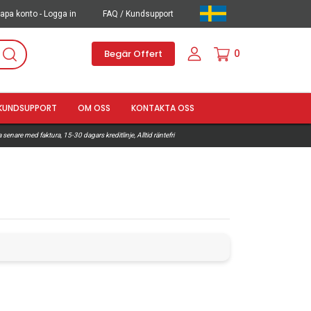
apa konto - Logga in
FAQ / Kundsupport
0
Begär Offert
KUNDSUPPORT
OM OSS
KONTAKTA OSS
 senare med faktura, 15-30 dagars kreditlinje, Alltid räntefri