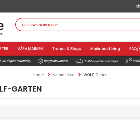
Sk
STER
VÅRA MÄRKEN
Trends & Blogs
Marknadsföring
FAQ/
-30 dagars returpolicy
Betala
Betygsatt utmärkt
Snabb leverans 3-6 dagar
Home
Varumarken
WOLF-Garten
LF-GARTEN