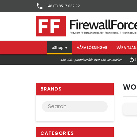
+46 (0) 8517 082 92
eShop
VÅRA LÖSNINGAR
VÅRA TJÄN
15
450,000+ produkter från över 150 varumärken
WO
BRANDS
CATEGORIES