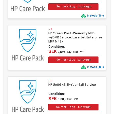
in stock (40+)
HP
HP 2-Year Post-Warranty NBD
w/DMR Service: LaserJet Enterprise
MFP M43x
Condition:
SEK
excl. vat
2,596.73,-
in stock (40+)
HP
HP UA0G4E: 5-Year 9x5 Service
Condition:
SEK
excl. vat
0.00,-