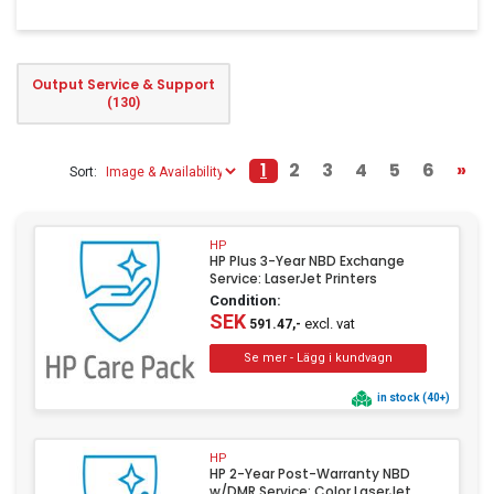
Clothing
Beauty & Healthcare
Output Service & Support
Software
(130)
Service & Support
1
2
3
4
5
6
»
Sort:
HP
HP Plus 3-Year NBD Exchange
Service: LaserJet Printers
Condition:
SEK
excl. vat
591.47,-
in stock (40+)
HP
HP 2-Year Post-Warranty NBD
w/DMR Service: Color LaserJet