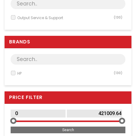
Server & Storage
PC Components
Output Service & Support
(130)
Various
PC Systems
BRANDS
Supplies
Accessories
Games & Leisure
AV & Multimedia
HP
(130)
Photo & Video
Household & Garden
PRICE FILTER
Office Supplies
Phones & PBX
Network Equipment
Printers & Accessories