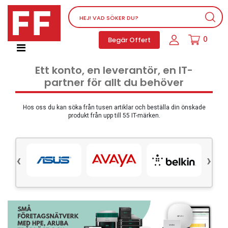
Nätverksutrustning
0
Begär Offert
Service, supportprogram och licenser
Telefoner, PBX och VOIP
Ett konto, en leverantör, en IT-
Mjukvara
partner för allt du behöver
Dator PC-utrustning
Tillbehör
Hos oss du kan söka från tusen artiklar och beställa din önskade
produkt från upp till 55 IT-märken.
Ljud/video och multimedia
Skärmar och Projektorer
‹
›
Olika produkter
Servrar och lagringsutrustning
Dator PC-system
Kontorsmaterial
Elektrisk utrustning