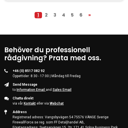
1
2
3
4
5
6
»
Behöver du professionell
rådgivning? Prata med oss.
+46 (0) 8517 082 92
Öppettider: 8:30 - 17:00 | Måndag till Fredag
Send Message
to
Information Email
and
Sales Email
Chatta direkt
via vår
Kontakt
eller via
Webchat
Address
Registrerad adress: Vangsbyvägen 54 75576 VÄNGE Sverige
FirewallForce.se reg. som FF Detaljhandel AB,
Företagsadress: Svetsarvägen 15, 2tr, 171 41 Solna Business Park,