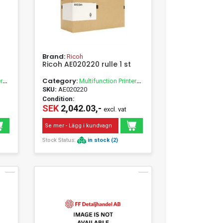
Brand:
Ricoh
Ricoh AE020220 rulle 1 st
Category:
r
Multifunction Printer
Accessories
SKU:
AE020220
Condition:
SEK
2,042.03,-
excl. vat
Se mer - Lägg i kundvagn
Stock Status:
in stock (2)