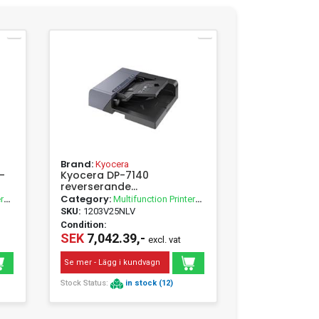
Brand:
Kyocera
-
Kyocera DP-7140
reverserande
dokumentmatare
Category:
r
Multifunction Printer
Accessories
SKU:
1203V25NLV
Condition:
SEK
7,042.39,-
excl. vat
Se mer - Lägg i kundvagn
Stock Status:
in stock (12)