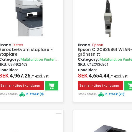
Brand:
Brand:
Xerox
Epson
Xerox bekväm staplare -
Epson C12C936861 WLAN
Staplare
gränssnitt
Category:
Category:
Multifunction Printer
Multifunction Printe
Accessories
Accessories
SKU:
097N02463
SKU:
C12C936861
Condition:
Condition:
SEK
4,967.26,-
SEK
4,654.44,-
excl. vat
excl. vat
Se mer - Lägg i kundvagn
Se mer - Lägg i kundvagn
Stock Status:
in stock (8)
Stock Status:
in stock (20)