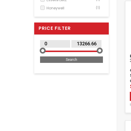
Honeywell
(1)
HP
(2)
Konica Minolta
(12)
PRICE FILTER
Kyocera
(71)
Olympia
(1)
Ricoh
(9)
Xerox
(4)