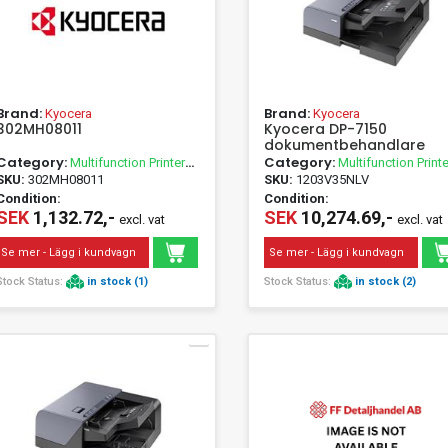
Brand:
Brand:
Kyocera
Kyocera
302MH08011
Kyocera DP-7150
dokumentbehandlare
Category:
Category:
Multifunction Printer
Multifunction Printe
Accessories
Accessories
SKU:
302MH08011
SKU:
1203V35NLV
Condition:
Condition:
SEK
1,132.72,-
SEK
10,274.69,-
excl. vat
excl. vat
Se mer - Lägg i kundvagn
Se mer - Lägg i kundvagn
Stock Status:
in stock (1)
Stock Status:
in stock (2)