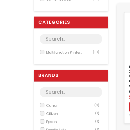
CATEGORIES
Multifunction Printer
(111)
Accessory
BRANDS
Canon
(8)
Citizen
(1)
Epson
(1)
Esselte Leitz
(1)