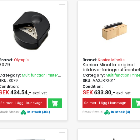
Brand:
Brand:
Olympia
Konica Minolta
3079
Konica Minolta original
bildöverföringsrulleenhe
Category:
Category:
Multifunction Printer
Multifunction Printe
Accessories
Accessories
SKU:
3079
SKU:
AA2JR72011
Condition:
Condition:
SEK
434.54,-
SEK
633.80,-
excl. vat
excl. vat
Se mer - Lägg i kundvagn
Se mer - Lägg i kundvagn
Stock Status:
in stock (40+)
Stock Status:
in stock (4)