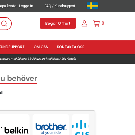
apa konto - Logga in
FAQ / Kundsupport
0
Begär Offert
KUNDSUPPORT
OM OSS
KONTAKTA OSS
 senare med faktura, 15-30 dagars kreditlinje, Alltid räntefri
 du behöver
ll