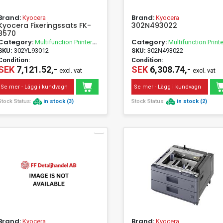
Brand:
Brand:
Kyocera
Kyocera
Kyocera Fixeringssats FK-
302N493022
8570
Category:
Category:
Multifunction Printer
Multifunction Printe
Accessories
Accessories
SKU:
302YL93012
SKU:
302N493022
Condition:
Condition:
SEK
7,121.52,-
SEK
6,308.74,-
excl. vat
excl. vat
Se mer - Lägg i kundvagn
Se mer - Lägg i kundvagn
Stock Status:
in stock (3)
Stock Status:
in stock (2)
Brand:
Brand:
Kyocera
Kyocera