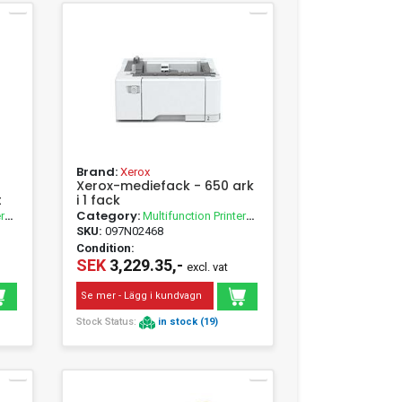
Brand:
Xerox
Xerox-mediefack - 650 ark
t
i 1 fack
Category:
r
Multifunction Printer
Accessories
SKU:
097N02468
Condition:
SEK
3,229.35,-
excl. vat
Se mer - Lägg i kundvagn
Stock Status:
in stock (19)