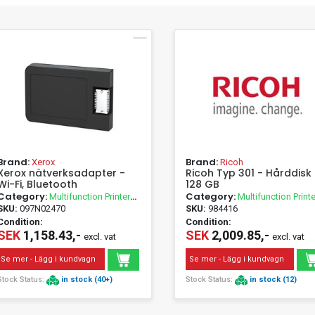
Brand:
Brand:
Xerox
Ricoh
Xerox nätverksadapter -
Ricoh Typ 301 - Hårddisk 
Wi-Fi, Bluetooth
128 GB
Category:
Category:
Multifunction Printer
Multifunction Printe
Accessories
Accessories
SKU:
097N02470
SKU:
984416
Condition:
Condition:
SEK
1,158.43,-
SEK
2,009.85,-
excl. vat
excl. vat
Se mer - Lägg i kundvagn
Se mer - Lägg i kundvagn
Stock Status:
in stock (40+)
Stock Status:
in stock (12)