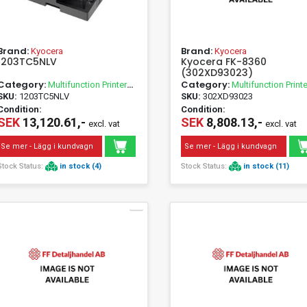
Brand:
Brand:
Kyocera
Kyocera
1203TC5NLV
Kyocera FK-8360
(302XD93023)
Category:
Category:
Multifunction Printer
Multifunction Printe
Accessories
Accessories
SKU:
1203TC5NLV
SKU:
302XD93023
Condition:
Condition:
SEK
13,120.61,-
SEK
8,808.13,-
excl. vat
excl. vat
Se mer - Lägg i kundvagn
Se mer - Lägg i kundvagn
Stock Status:
in stock (4)
Stock Status:
in stock (11)