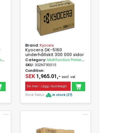
Brand:
Kyocera
-
Kyocera DK-5160
underhållskit 300 000 sidor
Category:
r
Multifunction Printer
Accessories
SKU:
302NT93015
Condition:
SEK
1,965.01,-
excl. vat
Se mer - Lägg i kundvagn
Stock Status:
in stock (27)