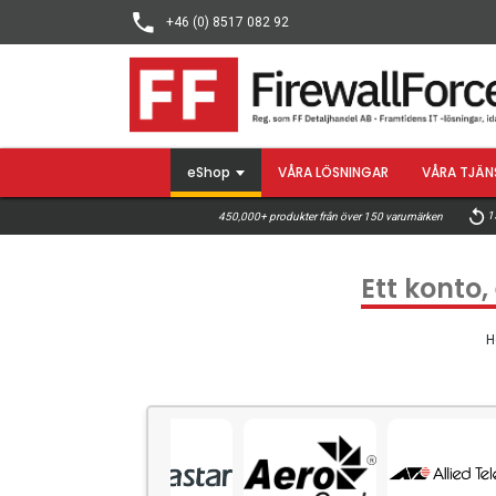
+46 (0) 8517 082 92
eShop
VÅRA LÖSNINGAR
VÅRA TJÄN
15
450,000+ produkter från över 150 varumärken
Ett konto,
H