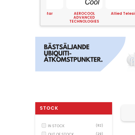
Yeastar
AEROCOOL
Allied Telesis
AMD
ADVANCED
TECHNOLOGIES
STOCK
IN STOCK
(82)
OUT OF STOCK
(29)