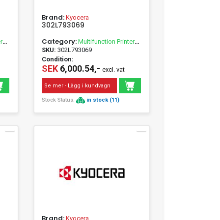
Brand:
Kyocera
302L793069
Category:
r
Multifunction Printer
Accessories
SKU:
302L793069
Condition:
SEK
6,000.54,-
excl. vat
Se mer - Lägg i kundvagn
Stock Status:
in stock (11)
Brand:
Kyocera