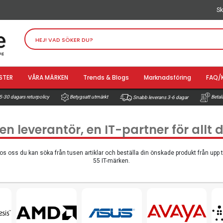
Sk
STER
VÅRA MÄRKEN
Trends & Blogs
Marknadsföring
FAQ/
-30 dagars returpolicy
Betala
Betygsatt utmärkt
Snabb leverans 3-6 dagar
 en leverantör, en IT-partner för allt
os oss du kan söka från tusen artiklar och beställa din önskade produkt från upp ti
55 IT-märken.