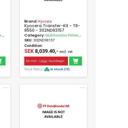
Brand:
Kyocera
Kyocera Transfer-Kit - TR-
8550 - 302ND93157
Category:
r
Multifunction Printer
Accessories
SKU:
302ND93157
Condition:
SEK
8,039.40,-
excl. vat
Se mer - Lägg i kundvagn
Stock Status:
in stock (13)