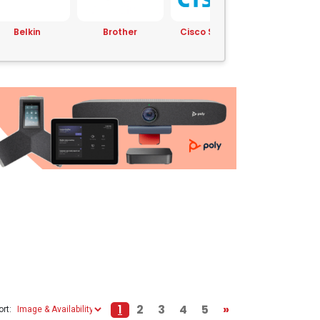
Brother
Cisco Systems
CommScope Inc.
Corsai
1
2
3
4
5
»
ort: