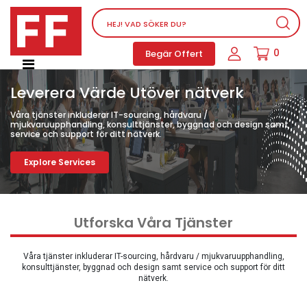
Nätverksutrustning
0
Begär Offert
Service, supportprogram och licenser
Telefoner, PBX och VOIP
Leverera Värde Utöver nätverk
Mjukvara
Våra tjänster inkluderar IT-sourcing, hårdvaru /
Dator PC-utrustning
mjukvaruupphandling, konsulttjänster, byggnad och design samt
service och support för ditt nätverk.
Tillbehör
Explore Services
Ljud/video och multimedia
Skärmar och Projektorer
Olika produkter
Utforska Våra Tjänster
Servrar och lagringsutrustning
Våra tjänster inkluderar IT-sourcing, hårdvaru / mjukvaruupphandling,
Dator PC-system
konsulttjänster, byggnad och design samt service och support för ditt
nätverk.
Kontorsmaterial
Elektrisk utrustning