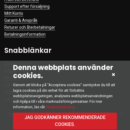
Support efter försäljning
Mitt Konto
Garanti & Anspråk
Returer och återbetalningar
Betalningsinformation
Snabblänkar
Vanliga frågor
Denna webbplats använder
Begär Offert
cookies.
Mitt Konto
Allmänna Villkor
Genom att klicka på "Acceptera cookies" samtycker du till att
lagra cookies på din enhet för att förbättra
Integritetspolicy
webbplatsnavigeringen, analysera webbplatsanvändningen
Juridisk Varning
och hjälpa till i våra marknadsföringsinsatser. För mer
information, läs vår
integritetspolicy
.
Copyright © 2022 Alla Rättigheter Reserverade. Developed by
Intelliinn
&
JAG GODKÄNNER REKOMMENDERADE
Firewall Team
COOKIES.