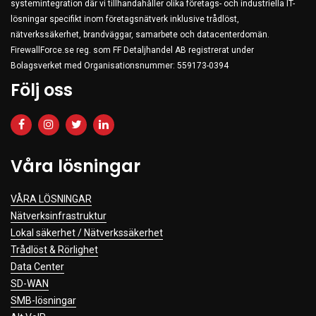
systemintegration där vi tillhandahåller olika företags- och industriella IT-
lösningar specifikt inom företagsnätverk inklusive trådlöst,
nätverkssäkerhet, brandväggar, samarbete och datacenterdomän.
FirewallForce.se reg. som FF Detaljhandel AB registrerat under
Bolagsverket med Organisationsnummer: 559173-0394
Följ oss
Våra lösningar
VÅRA LÖSNINGAR
Nätverksinfrastruktur
Lokal säkerhet / Nätverkssäkerhet
Trådlöst & Rörlighet
Data Center
SD-WAN
SMB-lösningar