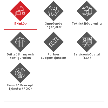
Kontorsmaterial och tillbehör
Tools
Nätverksdata Rack och serverskåp
IT-inköp
Omgående
Teknisk Rådgivning
Ingenjörer
Kabelutrustning
Övervakningsutrustning
KVM-utrustning
Driftsättning och
Partner
Servicenivåavtal
Ström- och UPS-utrustning
Konfiguration
Supporttjänster
(SLA)
Skrivare, skannrar och tillbehör
Point of Sale
Hushålls- och trädgårdsutrustning
Bevis På Koncept
Spel och Drönare
Tjänster (POC)
Electrical Supplies
Displays & Projectors