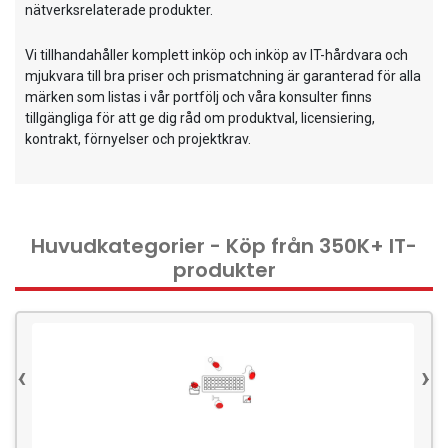
nätverksrelaterade produkter.
Clothing
Vi tillhandahåller komplett inköp och inköp av IT-hårdvara och
Beauty & Healthcare
mjukvara till bra priser och prismatchning är garanterad för alla
Software
märken som listas i vår portfölj och våra konsulter finns
tillgängliga för att ge dig råd om produktval, licensiering,
Service & Support
kontrakt, förnyelser och projektkrav.
Huvudkategorier - Köp från 350K+ IT-
produkter
‹
›