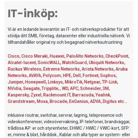
Server & Storage
IT-inköp:
PC Components
Various
Vi är en ledande leverantör av IT- och nätverksprodukter för att
PC Systems
stödja ditt SMB, företag, datacenter eller industriella nätverk. Vi
tillhandahåller original ny och begagnad nätverksutrustning
Supplies
Accessories
Cisco, Cisco Meraki, Huawei, PaloAlto Networks, CheckPoint,
Alcatel-lucent, SonicWALL, WatchGuard, Ubiquiti Networks,
Games & Leisure
Ruckus Wireless, Extreme Networks, Arista Networks, Aruba
AV & Multimedia
Networks, AVAYA, Polycom, HPE, Dell, Fortinet, Sophos,
Juniper, Honeywell, Linksys, MikroTik, Netgear, TP-Link,
Photo & Video
NVidia, Seagate, Tripplite, , WD, APC, Schneider, 3M,
Household & Garden
Kaspersky, Zyxel, Rackmount.IT, Barracuda, Yealink,
Grandstream, Moxa, Brocade, EnGenius, ADVA, Digitus etc…
Office Supplies
Phones & PBX
inklusive routrar, switchar, servrar, lagring, telepresence och
videokonferenser, videoövervakning, IP-telefoner, brandväggar,
Network Equipment
trådlösa AP: er och styrenheter, EHWIC / HWIC / VWIC-kort, SFP:
er, minne & blixt, hårddisk , Kablar och alla typer av system- eller
Printers & Accessories