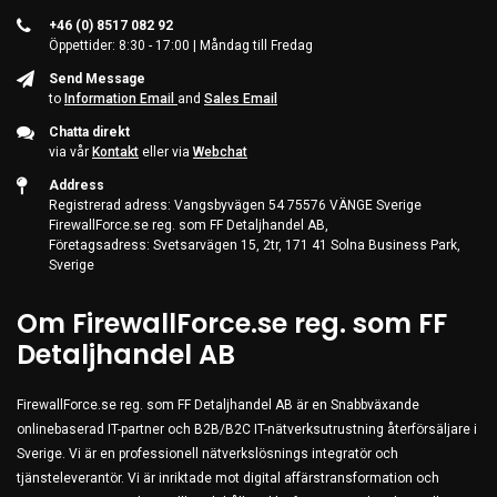
+46 (0) 8517 082 92
Öppettider: 8:30 - 17:00 | Måndag till Fredag
Send Message
to
Information Email
and
Sales Email
Chatta direkt
via vår
Kontakt
eller via
Webchat
Address
Registrerad adress: Vangsbyvägen 54 75576 VÄNGE Sverige
FirewallForce.se reg. som FF Detaljhandel AB,
Företagsadress: Svetsarvägen 15, 2tr, 171 41 Solna Business Park,
Sverige
Om FirewallForce.se reg. som FF
Detaljhandel AB
FirewallForce.se reg. som FF Detaljhandel AB är en Snabbväxande
onlinebaserad IT-partner och B2B/B2C IT-nätverksutrustning återförsäljare i
Sverige. Vi är en professionell nätverkslösnings integratör och
tjänsteleverantör. Vi är inriktade mot digital affärstransformation och