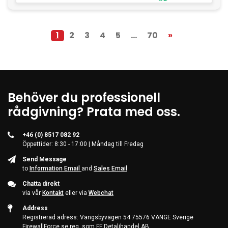
1
2
3
4
5
...
70
»
Behöver du professionell
rådgivning? Prata med oss.
+46 (0) 8517 082 92
Öppettider: 8:30 - 17:00 | Måndag till Fredag
Send Message
to
Information Email
and
Sales Email
Chatta direkt
via vår
Kontakt
eller via
Webchat
Address
Registrerad adress: Vangsbyvägen 54 75576 VÄNGE Sverige
FirewallForce.se reg. som FF Detaljhandel AB,