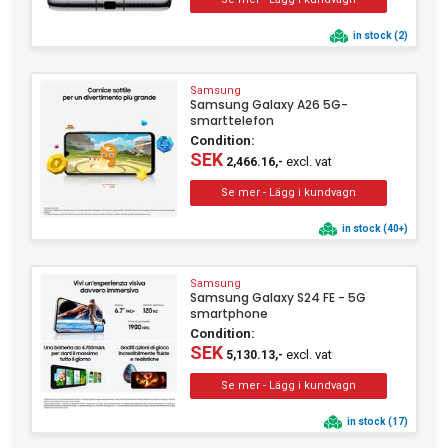
Technaxx
(1)
in stock (2)
UbiQuiti
(2)
Yealink
(1)
Samsung
Samsung Galaxy A26 5G-
smarttelefon
Condition:
SEK
excl. vat
2,466.16,-
in stock (40+)
Samsung
Samsung Galaxy S24 FE - 5G
smartphone
Condition:
SEK
excl. vat
5,130.13,-
in stock (17)