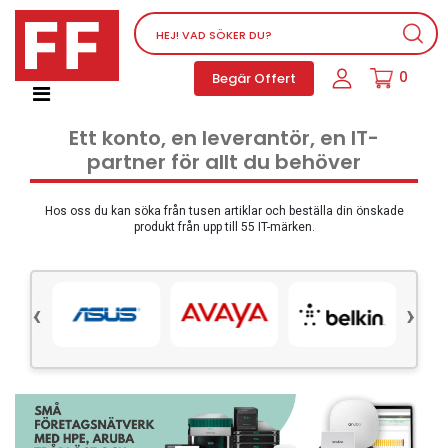
Nätverksutrustning
0
Begär Offert
Service, supportprogram och licenser
Telefoner, PBX och VOIP
Ett konto, en leverantör, en IT-
Mjukvara
partner för allt du behöver
Dator PC-utrustning
Tillbehör
Hos oss du kan söka från tusen artiklar och beställa din önskade
produkt från upp till 55 IT-märken.
Ljud/video och multimedia
Skärmar och Projektorer
‹
›
Olika produkter
Servrar och lagringsutrustning
Dator PC-system
Kontorsmaterial
Elektrisk utrustning