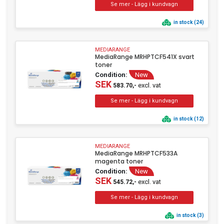
)
Zebra Technologies
(1)
in stock (24)
MEDIARANGE
MediaRange MRHPTCF541X svart
toner
Condition:
New
SEK
excl. vat
583.70,-
in stock (12)
MEDIARANGE
MediaRange MRHPTCF533A
magenta toner
Condition:
New
SEK
excl. vat
545.72,-
in stock (3)