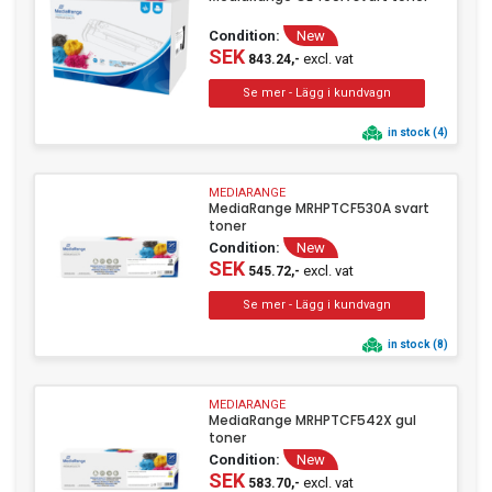
Condition:
New
SEK
excl. vat
843.24,-
in stock (4)
MEDIARANGE
MediaRange MRHPTCF530A svart
toner
Condition:
New
SEK
excl. vat
545.72,-
in stock (8)
MEDIARANGE
MediaRange MRHPTCF542X gul
toner
Condition:
New
SEK
excl. vat
583.70,-