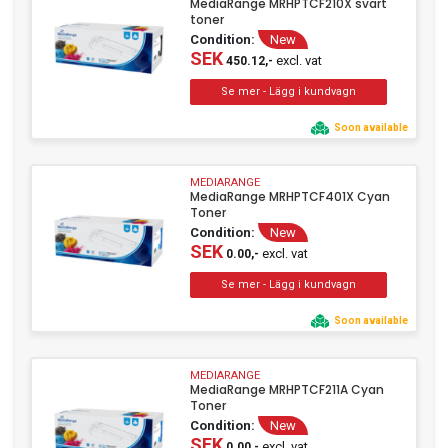
MediaRange MRHPTCF210X svart
toner
Condition:
New
SEK
excl. vat
450.12,-
Soon available
MEDIARANGE
MediaRange MRHPTCF401X Cyan
Toner
Condition:
New
SEK
excl. vat
0.00,-
Soon available
MEDIARANGE
MediaRange MRHPTCF211A Cyan
Toner
Condition:
New
SEK
excl. vat
0.00,-