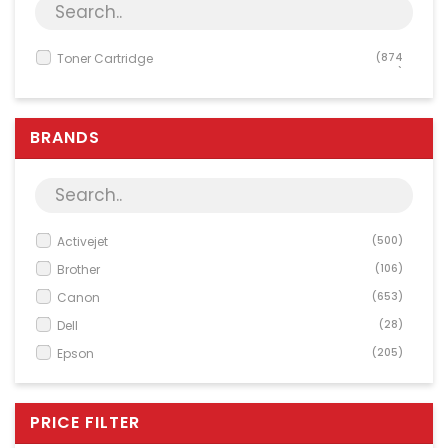
Server & Storage
PC Components
Toner Cartridge
(874
0)
Various
PC Systems
BRANDS
Supplies
Accessories
Games & Leisure
AV & Multimedia
Activejet
(500)
Brother
(106)
Photo & Video
Canon
(653)
Household & Garden
Dell
(28)
Office Supplies
Epson
(205)
Phones & PBX
HP
(1113)
Network Equipment
Kodak
(121)
PRICE FILTER
Konica Minolta
(689)
Printers & Accessories