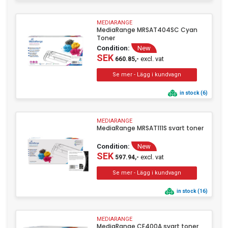
MEDIARANGE
MediaRange MRSAT404SC Cyan
Toner
Condition:
New
SEK
excl. vat
660.85,-
in stock (6)
MEDIARANGE
MediaRange MRSAT111S svart toner
Condition:
New
SEK
excl. vat
597.94,-
in stock (16)
MEDIARANGE
MediaRange CE400A svart toner