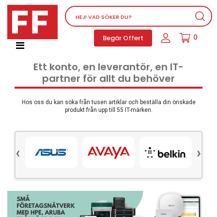
Nätverksutrustning
0
Begär Offert
Service, supportprogram och licenser
Telefoner, PBX och VOIP
Ett konto, en leverantör, en IT-
Mjukvara
partner för allt du behöver
Dator PC-utrustning
Tillbehör
Hos oss du kan söka från tusen artiklar och beställa din önskade
produkt från upp till 55 IT-märken.
Ljud/video och multimedia
Skärmar och Projektorer
‹
›
Olika produkter
Servrar och lagringsutrustning
Dator PC-system
Kontorsmaterial
Elektrisk utrustning