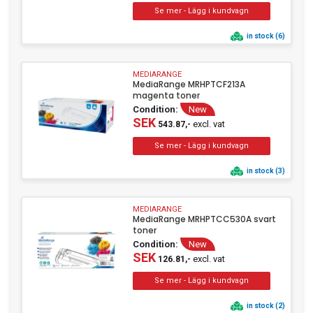
in stock (6)
MEDIARANGE
MediaRange MRHPTCF213A
magenta toner
Condition:
New
SEK
excl. vat
543.87,-
in stock (3)
MEDIARANGE
MediaRange MRHPTCC530A svart
toner
Condition:
New
SEK
excl. vat
126.81,-
in stock (2)