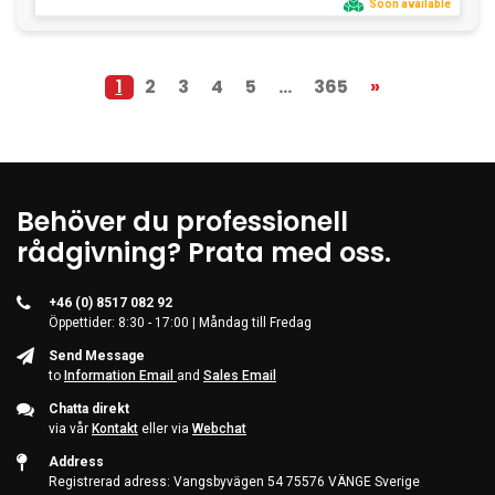
Soon available
1
2
3
4
5
...
365
»
Behöver du professionell
rådgivning? Prata med oss.
+46 (0) 8517 082 92
Öppettider: 8:30 - 17:00 | Måndag till Fredag
Send Message
to
Information Email
and
Sales Email
Chatta direkt
via vår
Kontakt
eller via
Webchat
Address
Registrerad adress: Vangsbyvägen 54 75576 VÄNGE Sverige