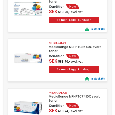
toner
Condition:
New
SEK
excl. vat
510.90,-
in stock (8)
MEDIARANGE
MediaRange MRHPTCF540X svart
toner
Condition:
New
SEK
excl. vat
583.70,-
in stock (8)
MEDIARANGE
MediaRange MRHPTCF410X svart
toner
Condition:
New
SEK
excl. vat
610.74,-