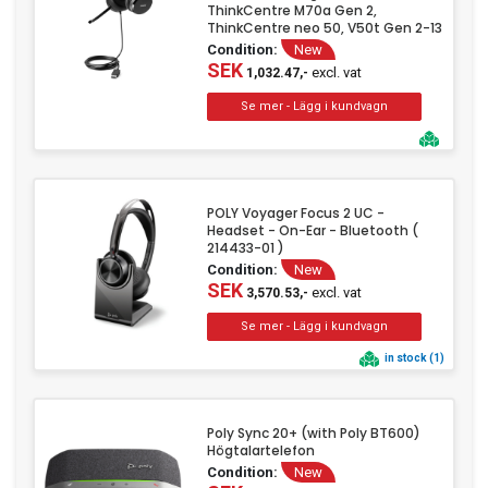
ThinkCentre M70a Gen 2,
ThinkCentre neo 50, V50t Gen 2-13
Condition:
New
SEK
excl. vat
1,032.47,-
POLY Voyager Focus 2 UC -
Headset - On-Ear - Bluetooth (
214433-01 )
Condition:
New
SEK
excl. vat
3,570.53,-
in stock (1)
Poly Sync 20+ (with Poly BT600)
Högtalartelefon
Condition:
New