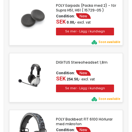
POLY Earpads (Packa med 2) - för
Supra H51, H61 ( 15729-05 )
Condition:
New
SEK
excl. vat
0.00,-
Soon available
DIGITUS Stereoheadset 1,8m
Condition:
New
SEK
excl. vat
254.50,-
Soon available
POLY Backbeat FIT 6100 Hörlurar
med mikrofon
Condition:
New