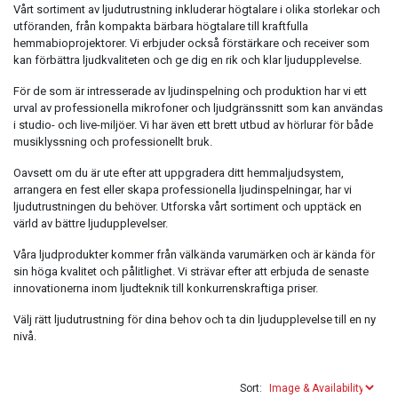
Vårt sortiment av ljudutrustning inkluderar högtalare i olika storlekar och
Clothing
utföranden, från kompakta bärbara högtalare till kraftfulla
hemmabioprojektorer. Vi erbjuder också förstärkare och receiver som
Beauty & Healthcare
kan förbättra ljudkvaliteten och ge dig en rik och klar ljudupplevelse.
Software
För de som är intresserade av ljudinspelning och produktion har vi ett
urval av professionella mikrofoner och ljudgränssnitt som kan användas
Service & Support
i studio- och live-miljöer. Vi har även ett brett utbud av hörlurar för både
musiklyssning och professionellt bruk.
Oavsett om du är ute efter att uppgradera ditt hemmaljudsystem,
arrangera en fest eller skapa professionella ljudinspelningar, har vi
ljudutrustningen du behöver. Utforska vårt sortiment och upptäck en
värld av bättre ljudupplevelser.
Våra ljudprodukter kommer från välkända varumärken och är kända för
sin höga kvalitet och pålitlighet. Vi strävar efter att erbjuda de senaste
innovationerna inom ljudteknik till konkurrenskraftiga priser.
Välj rätt ljudutrustning för dina behov och ta din ljudupplevelse till en ny
nivå.
Sort: