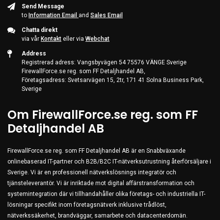
Send Message
to
Information Email
and
Sales Email
Chatta direkt
via vår
Kontakt
eller via
Webchat
Address
Registrerad adress: Vangsbyvägen 54 75576 VÄNGE Sverige
FirewallForce.se reg. som FF Detaljhandel AB,
Företagsadress: Svetsarvägen 15, 2tr, 171 41 Solna Business Park,
Sverige
Om FirewallForce.se reg. som FF
Detaljhandel AB
FirewallForce.se reg. som FF Detaljhandel AB är en Snabbväxande
onlinebaserad IT-partner och B2B/B2C IT-nätverksutrustning återförsäljare i
Sverige. Vi är en professionell nätverkslösnings integratör och
tjänsteleverantör. Vi är inriktade mot digital affärstransformation och
systemintegration där vi tillhandahåller olika företags- och industriella IT-
lösningar specifikt inom företagsnätverk inklusive trådlöst,
nätverkssäkerhet, brandväggar, samarbete och datacenterdomän.