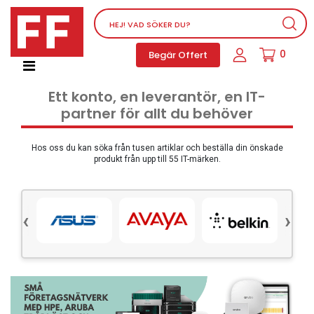
Nätverksutrustning
0
Begär Offert
Service, supportprogram och licenser
Telefoner, PBX och VOIP
Ett konto, en leverantör, en IT-
Mjukvara
partner för allt du behöver
Dator PC-utrustning
Tillbehör
Hos oss du kan söka från tusen artiklar och beställa din önskade
produkt från upp till 55 IT-märken.
Ljud/video och multimedia
Skärmar och Projektorer
‹
›
Olika produkter
Servrar och lagringsutrustning
Dator PC-system
Kontorsmaterial
Elektrisk utrustning