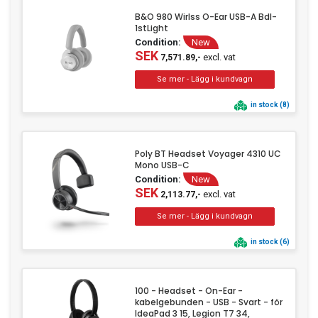
B&O 980 Wirlss O-Ear USB-A Bdl-
1stLight
Condition:
New
SEK
excl. vat
7,571.89,-
in stock (8)
Poly BT Headset Voyager 4310 UC
Mono USB-C
Condition:
New
SEK
excl. vat
2,113.77,-
in stock (6)
100 - Headset - On-Ear -
kabelgebunden - USB - Svart - för
IdeaPad 3 15, Legion T7 34,