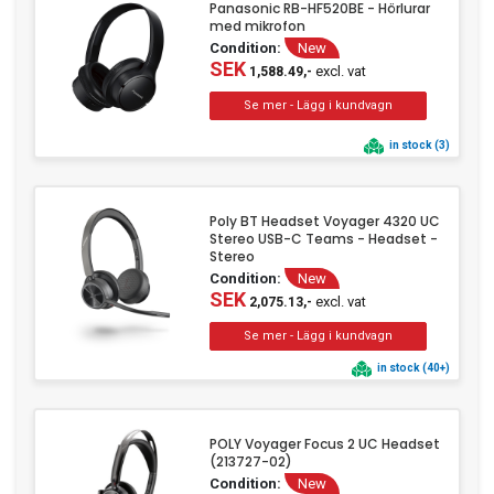
Panasonic RB-HF520BE - Hörlurar
med mikrofon
Condition:
New
SEK
excl. vat
1,588.49,-
in stock (3)
Poly BT Headset Voyager 4320 UC
Stereo USB-C Teams - Headset -
Stereo
Condition:
New
SEK
excl. vat
2,075.13,-
in stock (40+)
POLY Voyager Focus 2 UC Headset
(213727-02)
Condition:
New