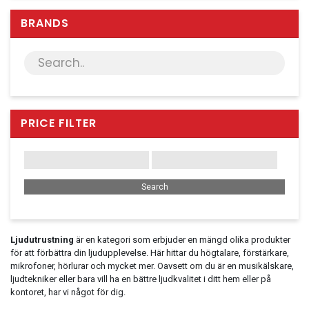
Server & Storage
BRANDS
PC Components
Various
PC Systems
Supplies
Accessories
PRICE FILTER
Games & Leisure
AV & Multimedia
Photo & Video
Household & Garden
Office Supplies
Ljudutrustning
är en kategori som erbjuder en mängd olika produkter
för att förbättra din ljudupplevelse. Här hittar du högtalare, förstärkare,
Phones & PBX
mikrofoner, hörlurar och mycket mer. Oavsett om du är en musikälskare,
ljudtekniker eller bara vill ha en bättre ljudkvalitet i ditt hem eller på
Network Equipment
kontoret, har vi något för dig.
Printers & Accessories