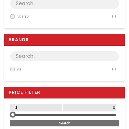
Server & Storage
PC Components
CRT TV
(1)
Various
PC Systems
BRANDS
Supplies
Accessories
Games & Leisure
AV & Multimedia
MSI
(1)
Photo & Video
Household & Garden
PRICE FILTER
Office Supplies
Phones & PBX
Network Equipment
Printers & Accessories