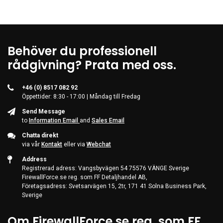
Behöver du professionell
rådgivning? Prata med oss.
+46 (0) 8517 082 92
Öppettider: 8:30 - 17:00 | Måndag till Fredag
Send Message
to
Information Email
and
Sales Email
Chatta direkt
via vår
Kontakt
eller via
Webchat
Address
Registrerad adress: Vangsbyvägen 54 75576 VÄNGE Sverige
FirewallForce.se reg. som FF Detaljhandel AB,
Företagsadress: Svetsarvägen 15, 2tr, 171 41 Solna Business Park,
Sverige
Om FirewallForce.se reg. som FF