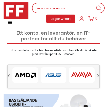
Nätverksutrustning
0
Begär Offert
Service, supportprogram och licenser
Telefoner, PBX och VOIP
Ett konto, en leverantör, en IT-
Mjukvara
partner för allt du behöver
Dator PC-utrustning
Tillbehör
Hos oss du kan söka från tusen artiklar och beställa din önskade
produkt från upp till 55 IT-märken.
Ljud/video och multimedia
Skärmar och Projektorer
‹
›
Olika produkter
Servrar och lagringsutrustning
Dator PC-system
Kontorsmaterial
Elektrisk utrustning