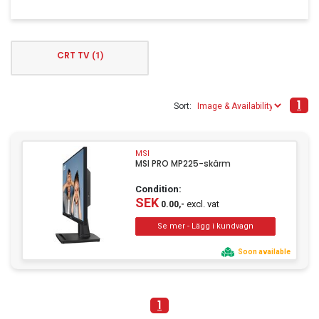
Clothing
Beauty & Healthcare
CRT TV
(1)
Software
Service & Support
1
Sort:
MSI
MSI PRO MP225-skärm
Condition:
SEK
excl. vat
0.00,-
Soon available
1