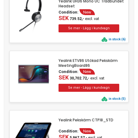
Yealink UH36 Mono UC Trådbundet
Headset
Clothing
Condition:
New
Beauty & Healthcare
SEK
excl. vat
739.52,-
Software
Service & Support
in stock (6)
Yealink ETV86 Utökad Pekskärm
MeetingBoard86
Condition:
New
SEK
excl. vat
30,702.72,-
in stock (5)
Yealink Pekskärm CTP18_STD
Condition:
New
SEK
excl. vat
5,967.57,-