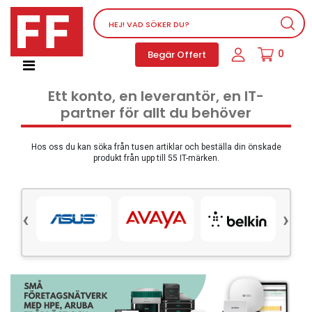
Nätverksutrustning
0
Begär Offert
Service, supportprogram och licenser
Telefoner, PBX och VOIP
Ett konto, en leverantör, en IT-
Mjukvara
partner för allt du behöver
Dator PC-utrustning
Tillbehör
Hos oss du kan söka från tusen artiklar och beställa din önskade
produkt från upp till 55 IT-märken.
Ljud/video och multimedia
Skärmar och Projektorer
‹
›
Olika produkter
Servrar och lagringsutrustning
Dator PC-system
Kontorsmaterial
Elektrisk utrustning