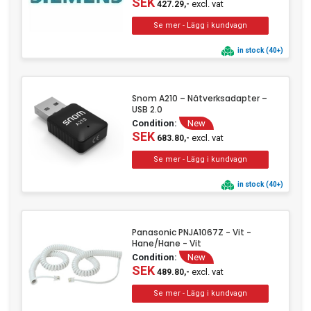
SEK
excl. vat
427.29,-
in stock (40+)
Snom A210 – Nätverksadapter –
USB 2.0
Condition:
New
SEK
excl. vat
683.80,-
in stock (40+)
Panasonic PNJA1067Z - Vit -
Hane/Hane - Vit
Condition:
New
SEK
excl. vat
489.80,-