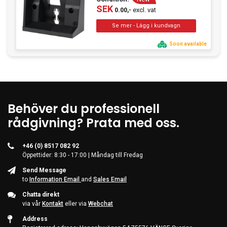
SEK
excl. vat
0.00,-
Soon available
Behöver du professionell
rådgivning? Prata med oss.
+46 (0) 8517 082 92
Öppettider: 8:30 - 17:00 | Måndag till Fredag
Send Message
to
Information Email
and
Sales Email
Chatta direkt
via vår
Kontakt
eller via
Webchat
Address