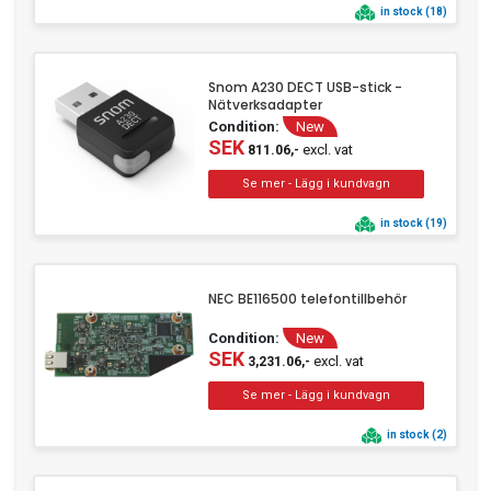
in stock (18)
Snom A230 DECT USB-stick -
Nätverksadapter
Condition:
New
SEK
excl. vat
811.06,-
in stock (19)
NEC BE116500 telefontillbehör
Condition:
New
SEK
excl. vat
3,231.06,-
in stock (2)