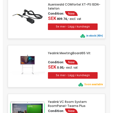
Auerswald COMfortel XT-PS ISDN-
telefon
Condition:
New
SEK
excl. vat
809.74,-
in stock (40+)
Yealink MeetingBoard65 Vit
Condition:
New
SEK
excl. vat
0.00,-
Soon available
Yealink VC Room System
RoomPanel-Teams Plus
Condition:
New