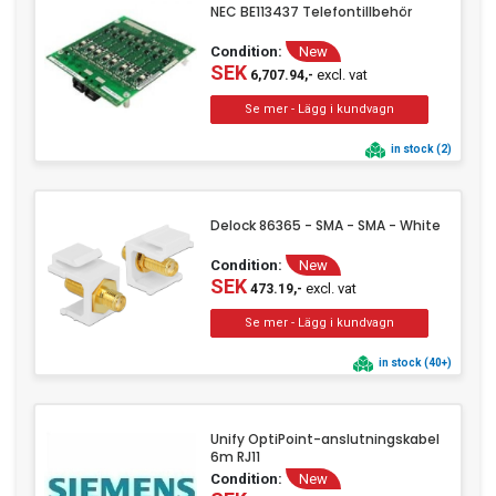
NEC BE113437 Telefontillbehör
Condition:
New
SEK
excl. vat
6,707.94,-
in stock (2)
Delock 86365 - SMA - SMA - White
Condition:
New
SEK
excl. vat
473.19,-
in stock (40+)
Unify OptiPoint-anslutningskabel
6m RJ11
Condition:
New