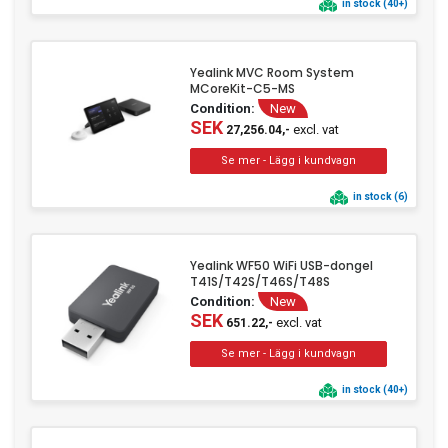
in stock (40+)
Yealink MVC Room System
MCoreKit-C5-MS
Condition:
New
SEK
excl. vat
27,256.04,-
in stock (6)
Yealink WF50 WiFi USB-dongel
T41S/T42S/T46S/T48S
Condition:
New
SEK
excl. vat
651.22,-
in stock (40+)