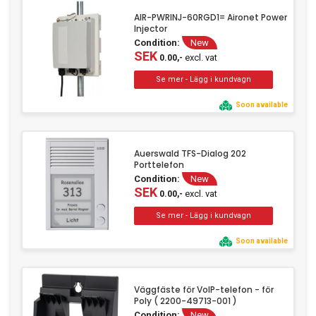
AIR-PWRINJ-60RGD1= Aironet Power
Injector
Condition:
New
SEK
excl. vat
0.00,-
Soon available
Auerswald TFS-Dialog 202
Porttelefon
Condition:
New
SEK
excl. vat
0.00,-
Soon available
Väggfäste för VoIP-telefon - för
Poly ( 2200-49713-001 )
Condition:
New