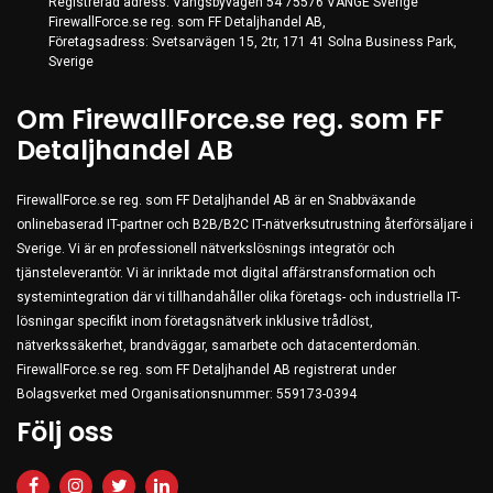
Registrerad adress: Vangsbyvägen 54 75576 VÄNGE Sverige
FirewallForce.se reg. som FF Detaljhandel AB,
Företagsadress: Svetsarvägen 15, 2tr, 171 41 Solna Business Park,
Sverige
Om FirewallForce.se reg. som FF
Detaljhandel AB
FirewallForce.se reg. som FF Detaljhandel AB är en Snabbväxande
onlinebaserad IT-partner och B2B/B2C IT-nätverksutrustning återförsäljare i
Sverige. Vi är en professionell nätverkslösnings integratör och
tjänsteleverantör. Vi är inriktade mot digital affärstransformation och
systemintegration där vi tillhandahåller olika företags- och industriella IT-
lösningar specifikt inom företagsnätverk inklusive trådlöst,
nätverkssäkerhet, brandväggar, samarbete och datacenterdomän.
FirewallForce.se reg. som FF Detaljhandel AB registrerat under
Bolagsverket med Organisationsnummer: 559173-0394
Följ oss