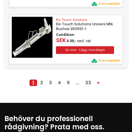
Soon available
Elo Touch Solutions
Elo Touch Solutions Univers MNL
Buchse 350551-1
Condition:
SEK
excl. vat
0.00,-
Soon available
1
2
3
4
5
...
33
»
Behöver du professionell
rådgivning? Prata med oss.