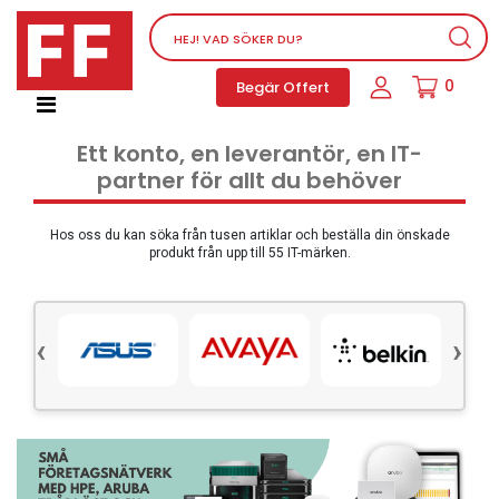
Nätverksutrustning
0
Begär Offert
Service, supportprogram och licenser
Telefoner, PBX och VOIP
Ett konto, en leverantör, en IT-
Mjukvara
partner för allt du behöver
Dator PC-utrustning
Tillbehör
Hos oss du kan söka från tusen artiklar och beställa din önskade
produkt från upp till 55 IT-märken.
Ljud/video och multimedia
Skärmar och Projektorer
‹
›
Olika produkter
Servrar och lagringsutrustning
Dator PC-system
Kontorsmaterial
Elektrisk utrustning