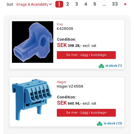
InLine
(78)
1
2
3
4
5
...
33
»
Sort:
KATHREIN
(5)
Other Terminal
Pin / Socket Strip
(1)
(3)
KNIPEX
(10)
Frei
Lanberg
(1)
K429006
LogiLink
(6)
Power Connector
Push in connector
(8)
(4)
Condition:
Nedis
(1)
SEK
excl. vat
398.28,-
Panasonic
(22)
Screw Terminal
Squeeze Connector
(25)
(7)
Rittal
(28)
in stock (1)
Samsung
(9)
Schneider Electric
(41)
Hager
Siemens
(20)
Hager VZ455N
Sony
(1)
Condition:
SEK
Supermicro
(2)
excl. vat
640.94,-
Techly
(1)
TechniSat
(1)
in stock (13)
Toshiba
(1)