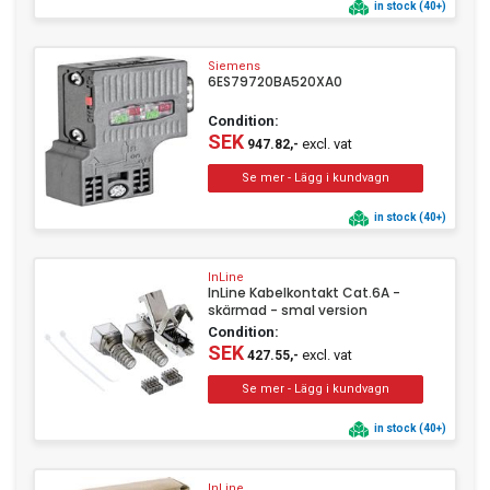
in stock (40+)
Siemens
6ES79720BA520XA0
Condition:
SEK
excl. vat
947.82,-
in stock (40+)
InLine
InLine Kabelkontakt Cat.6A -
skärmad - smal version
Condition:
SEK
excl. vat
427.55,-
in stock (40+)
InLine