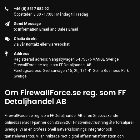
+46 (0) 8517 082 92
Öppettider: 8:30 - 17:00 | Måndag till Fredag
Send Message
to
Information Email
and
Sales Email
Chatta direkt
via vår
Kontakt
eller via
Webchat
Address
Registrerad adress: Vangsbyvägen 54 75576 VÄNGE Sverige
FirewallForce.se reg. som FF Detaljhandel AB,
Företagsadress: Svetsarvägen 15, 2tr, 171 41 Solna Business Park,
Sverige
Om FirewallForce.se reg. som FF
Detaljhandel AB
FirewallForce.se reg. som FF Detaljhandel AB är en Snabbväxande
onlinebaserad IT-partner och B2B/B2C IT-nätverksutrustning återförsäljare i
Sverige. Vi är en professionell nätverkslösnings integratör och
tjänsteleverantör. Vi är inriktade mot digital affärstransformation och