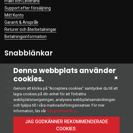
Frakt och Leverans
Support efter försäljning
Mitt Konto
Garanti & Anspråk
Returer och återbetalningar
Betalningsinformation
Snabblänkar
Vanliga frågor
Denna webbplats använder
Begär Offert
cookies.
Mitt Konto
Allmänna Villkor
Genom att klicka på "Acceptera cookies" samtycker du till att
lagra cookies på din enhet för att förbättra
Integritetspolicy
webbplatsnavigeringen, analysera webbplatsanvändningen
Juridisk Varning
och hjälpa till i våra marknadsföringsinsatser. För mer
information, läs vår
integritetspolicy
.
Copyright © 2022 Alla Rättigheter Reserverade. Developed by
Intelliinn
&
JAG GODKÄNNER REKOMMENDERADE
Firewall Team
COOKIES.