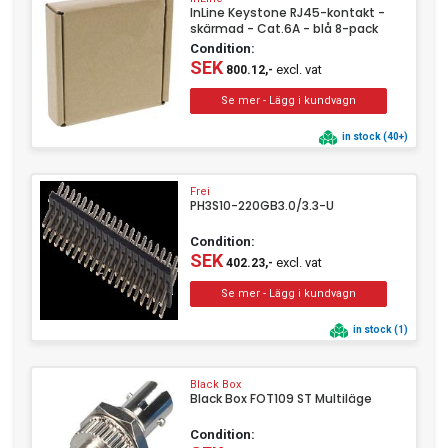
InLine Keystone RJ45-kontakt -
skärmad - Cat.6A - blå 8-pack
Condition:
SEK
excl. vat
800.12,-
in stock (40+)
Frei
PH3S10-220GB3.0/3.3-U
Condition:
SEK
excl. vat
402.23,-
in stock (1)
Black Box
Black Box FOT109 ST Multiläge
Condition: