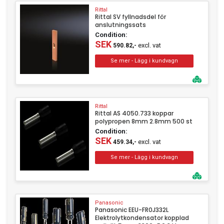
Rittal
Rittal SV fyllnadsdel för
anslutningssats
Condition:
SEK
excl. vat
590.82,-
Rittal
Rittal AS 4050.733 koppar
polypropen 8mm 2.8mm 500 st
Condition:
SEK
excl. vat
459.34,-
Panasonic
Panasonic EEU-FR0J332L
Elektrolytkondensator kopplad