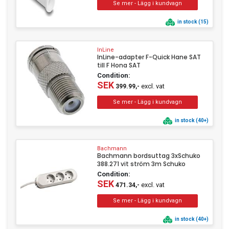
in stock (15)
InLine
InLine-adapter F-Quick Hane SAT
till F Hona SAT
Condition:
SEK
excl. vat
399.99,-
in stock (40+)
Bachmann
Bachmann bordsuttag 3xSchuko
388.271 vit ström 3m Schuko
Condition:
SEK
excl. vat
471.34,-
in stock (40+)