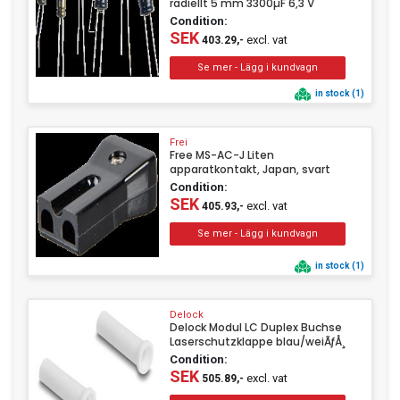
radiellt 5 mm 3300µF 6,3 V
Condition:
SEK
excl. vat
403.29,-
in stock (1)
Frei
Free MS-AC-J Liten
apparatkontakt, Japan, svart
Condition:
SEK
excl. vat
405.93,-
in stock (1)
Delock
Delock Modul LC Duplex Buchse
Laserschutzklappe blau/weiÃƒÅ¸
Condition:
SEK
excl. vat
505.89,-