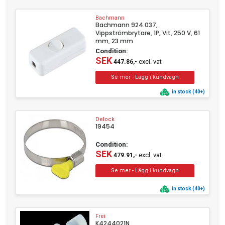
Bachmann
Bachmann 924.037,
Vippströmbrytare, 1P, Vit, 250 V, 61
mm, 23 mm
Condition:
SEK
excl. vat
447.86,-
in stock (40+)
Delock
19454
Condition:
SEK
excl. vat
479.91,-
in stock (40+)
Frei
K4244021N