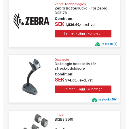
Zebra Technologies
Zebra Batterilucka - för Zebra
DS8178
Condition:
SEK
excl. vat
1,836.69,-
in stock (6)
Datalogic
Datalogic basstativ för
streckkodsläsare
Condition:
SEK
excl. vat
574.60,-
in stock (40+)
Epson
B12B813581