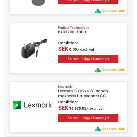
Soon available
Fujitsu Technology
PA03708-K900
Condition:
SEK
excl. vat
0.00,-
Soon available
Lexmark
Lexmark CX92x SVC annan
mekanisk Ha-skanner CC
Condition:
SEK
excl. vat
16,970.05,-
Soon available