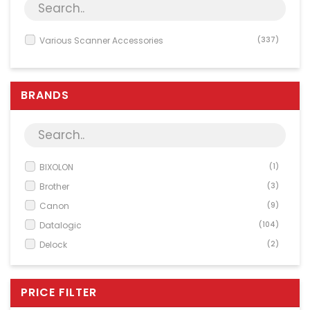
Server & Storage
PC Components
Various Scanner Accessories
(337)
Various
PC Systems
BRANDS
Supplies
Accessories
Games & Leisure
AV & Multimedia
BIXOLON
(1)
Brother
(3)
Photo & Video
Canon
(9)
Household & Garden
Datalogic
(104)
Office Supplies
Delock
(2)
Phones & PBX
Elo Touch Solutions
(4)
Network Equipment
Epson
(10)
PRICE FILTER
Fujitsu Technology
(10)
Printers & Accessories