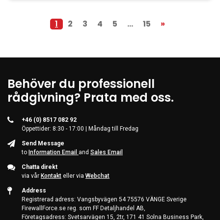
1
2
3
4
5
...
15
»
Behöver du professionell
rådgivning? Prata med oss.
+46 (0) 8517 082 92
Öppettider: 8:30 - 17:00 | Måndag till Fredag
Send Message
to
Information Email
and
Sales Email
Chatta direkt
via vår
Kontakt
eller via
Webchat
Address
Registrerad adress: Vangsbyvägen 54 75576 VÄNGE Sverige
FirewallForce.se reg. som FF Detaljhandel AB,
Företagsadress: Svetsarvägen 15, 2tr, 171 41 Solna Business Park,