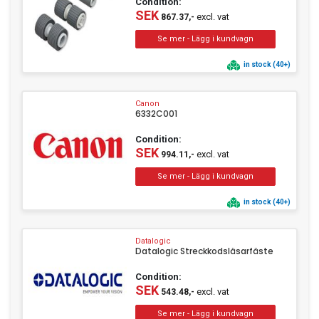
Condition:
SEK
excl. vat
867.37,-
in stock (40+)
Canon
6332C001
Condition:
SEK
excl. vat
994.11,-
in stock (40+)
Datalogic
Datalogic Streckkodsläsarfäste
Condition:
SEK
excl. vat
543.48,-