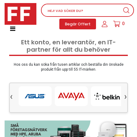
Nätverksutrustning
0
Begär Offert
Service, supportprogram och licenser
Telefoner, PBX och VOIP
Ett konto, en leverantör, en IT-
Mjukvara
partner för allt du behöver
Dator PC-utrustning
Tillbehör
Hos oss du kan söka från tusen artiklar och beställa din önskade
produkt från upp till 55 IT-märken.
Ljud/video och multimedia
Skärmar och Projektorer
‹
›
Olika produkter
Servrar och lagringsutrustning
Dator PC-system
Kontorsmaterial
Elektrisk utrustning