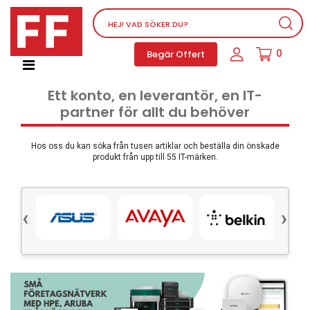
Nätverksutrustning
0
Begär Offert
Service, supportprogram och licenser
Telefoner, PBX och VOIP
Ett konto, en leverantör, en IT-
Mjukvara
partner för allt du behöver
Dator PC-utrustning
Tillbehör
Hos oss du kan söka från tusen artiklar och beställa din önskade
produkt från upp till 55 IT-märken.
Ljud/video och multimedia
Skärmar och Projektorer
‹
›
Olika produkter
Servrar och lagringsutrustning
Dator PC-system
Kontorsmaterial
Elektrisk utrustning