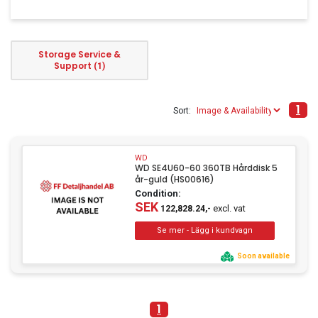
Clothing
Beauty & Healthcare
Storage Service &
Software
Support
(1)
Service & Support
1
Sort:
WD
WD SE4U60-60 360TB Hårddisk 5
år-guld (HS00616)
Condition:
SEK
excl. vat
122,828.24,-
Soon available
1