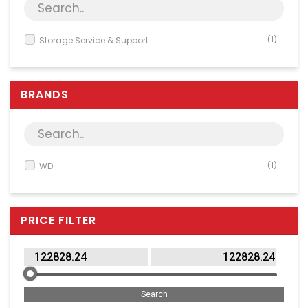
Server & Storage
PC Components
Storage Service & Support
(1)
Various
PC Systems
BRANDS
Supplies
Accessories
Games & Leisure
AV & Multimedia
WD
(1)
Photo & Video
Household & Garden
PRICE FILTER
Office Supplies
Phones & PBX
Network Equipment
Printers & Accessories