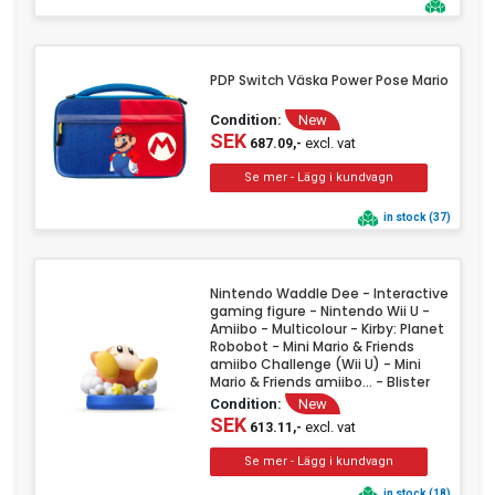
PDP Switch Väska Power Pose Mario
Condition:
New
SEK
excl. vat
687.09,-
in stock (37)
Nintendo Waddle Dee - Interactive
gaming figure - Nintendo Wii U -
Amiibo - Multicolour - Kirby: Planet
Robobot - Mini Mario & Friends
amiibo Challenge (Wii U) - Mini
Mario & Friends amiibo... - Blister
Condition:
New
SEK
excl. vat
613.11,-
in stock (18)