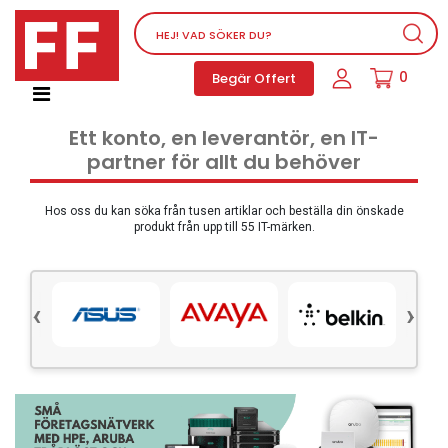
Nätverksutrustning
0
Begär Offert
Service, supportprogram och licenser
Telefoner, PBX och VOIP
Ett konto, en leverantör, en IT-
Mjukvara
partner för allt du behöver
Dator PC-utrustning
Tillbehör
Hos oss du kan söka från tusen artiklar och beställa din önskade
produkt från upp till 55 IT-märken.
Ljud/video och multimedia
Skärmar och Projektorer
‹
›
Olika produkter
Servrar och lagringsutrustning
Dator PC-system
Kontorsmaterial
Elektrisk utrustning