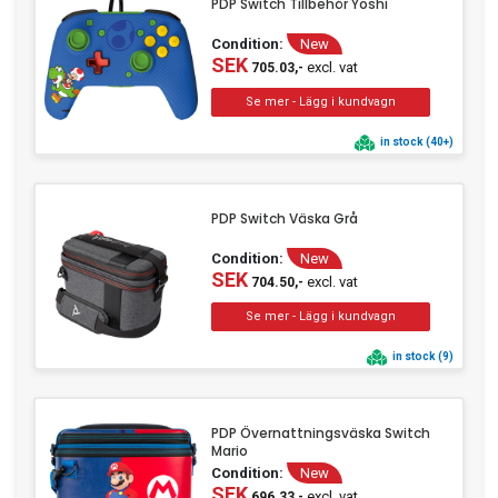
PDP Switch Tillbehör Yoshi
Clothing
Condition:
New
Beauty & Healthcare
SEK
excl. vat
705.03,-
Software
Service & Support
in stock (40+)
PDP Switch Väska Grå
Condition:
New
SEK
excl. vat
704.50,-
in stock (9)
PDP Övernattningsväska Switch
Mario
Condition:
New
SEK
excl. vat
696.33,-