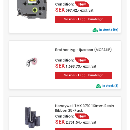
Condition:
New
SEK
excl. vat
597.42,-
in stock (40+)
Brother tyg - ljusrosa (MCFA1LP)
Condition:
New
SEK
excl. vat
1,693.73,-
in stock (3)
Honeywell TMX 3710 110mm Resin
Ribbon 25-Pack
Condition:
New
SEK
excl. vat
2,751.54,-