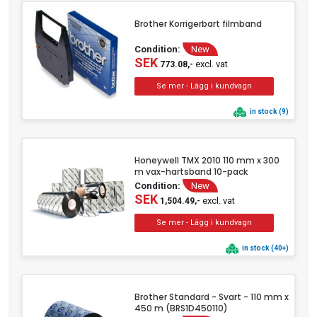
Brother Korrigerbart filmband
Condition:
New
SEK
excl. vat
773.08,-
in stock (9)
Honeywell TMX 2010 110 mm x 300
m vax-hartsband 10-pack
Condition:
New
SEK
excl. vat
1,504.49,-
in stock (40+)
Brother Standard - Svart - 110 mm x
450 m (BRS1D450110)