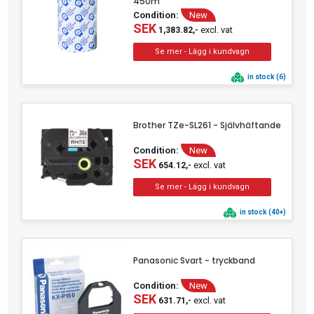
450m
Condition:
New
SEK
excl. vat
1,383.82,-
in stock (6)
Brother TZe-SL261 - Självhäftande
Condition:
New
SEK
excl. vat
654.12,-
in stock (40+)
Panasonic Svart - tryckband
Condition:
New
SEK
excl. vat
631.71,-