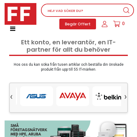
Nätverksutrustning
0
Begär Offert
Service, supportprogram och licenser
Telefoner, PBX och VOIP
Ett konto, en leverantör, en IT-
Mjukvara
partner för allt du behöver
Dator PC-utrustning
Tillbehör
Hos oss du kan söka från tusen artiklar och beställa din önskade
produkt från upp till 55 IT-märken.
Ljud/video och multimedia
Skärmar och Projektorer
‹
›
Olika produkter
Servrar och lagringsutrustning
Dator PC-system
Kontorsmaterial
Elektrisk utrustning