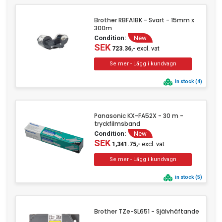
Brother RBFA1BK - Svart - 15mm x
300m
Condition:
New
SEK
excl. vat
723.36,-
in stock (4)
Panasonic KX-FA52X - 30 m -
tryckfilmsband
Condition:
New
SEK
excl. vat
1,341.75,-
in stock (5)
Brother TZe-SL651 - Självhäftande