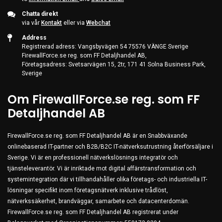
Chatta direkt
via vår
Kontakt
eller via
Webchat
Address
Registrerad adress: Vangsbyvägen 54 75576 VÄNGE Sverige
FirewallForce.se reg. som FF Detaljhandel AB,
Företagsadress: Svetsarvägen 15, 2tr, 171 41 Solna Business Park,
Sverige
Om FirewallForce.se reg. som FF
Detaljhandel AB
FirewallForce.se reg. som FF Detaljhandel AB är en Snabbväxande
onlinebaserad IT-partner och B2B/B2C IT-nätverksutrustning återförsäljare i
Sverige. Vi är en professionell nätverkslösnings integratör och
tjänsteleverantör. Vi är inriktade mot digital affärstransformation och
systemintegration där vi tillhandahåller olika företags- och industriella IT-
lösningar specifikt inom företagsnätverk inklusive trådlöst,
nätverkssäkerhet, brandväggar, samarbete och datacenterdomän.
FirewallForce.se reg. som FF Detaljhandel AB registrerat under