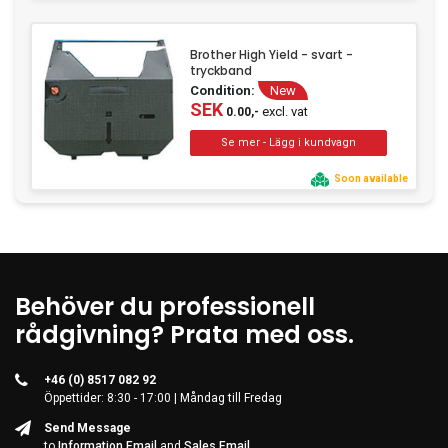
Brother High Yield - svart -
tryckband
Condition:
New
SEK
excl. vat
0.00,-
Soon available
Behöver du professionell
rådgivning? Prata med oss.
+46 (0) 8517 082 92
Öppettider: 8:30 - 17:00 | Måndag till Fredag
Send Message
to
Information Email
and
Sales Email