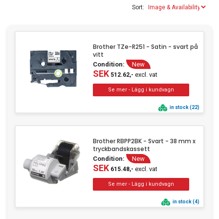
Sort:
Clothing
Beauty & Healthcare
Software
Brother TZe-R251 - Satin - svart på
vitt
Service & Support
Condition:
New
SEK
excl. vat
512.62,-
in stock (22)
Brother RBPP2BK - Svart - 38 mm x
tryckbandskassett
Condition:
New
SEK
excl. vat
615.48,-
in stock (4)