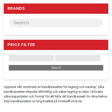
Server & Storage
BRANDS
PC Components
Various
PC Systems
Supplies
Accessories
PRICE FILTER
Games & Leisure
AV & Multimedia
Photo & Video
Household & Garden
Office Supplies
Upptäck vårt sortiment av bandkassetter för lagring och backup. Våra
bandkassetter erbjuder tillförlitlig och säker lagring av data. Utforska
Phones & PBX
olika kapaciteter och format för att hitta rätt bandkassett för dina behov.
Köp bandkassetter av hög kvalitet på FirewallForce.se
Network Equipment
Printers & Accessories