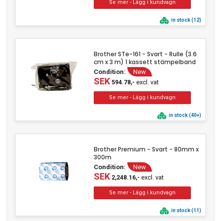
in stock (12)
Brother STe-161 - Svart - Rulle (3.6
cm x 3 m) 1 kassett stämpelband
Condition:
New
SEK
excl. vat
594.78,-
in stock (40+)
Brother Premium - Svart - 80mm x
300m
Condition:
New
SEK
excl. vat
2,248.16,-
in stock (11)