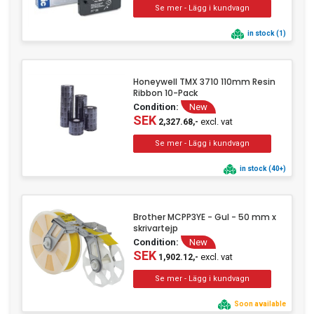
in stock (1)
Honeywell TMX 3710 110mm Resin
Ribbon 10-Pack
Condition:
New
SEK
excl. vat
2,327.68,-
in stock (40+)
Brother MCPP3YE - Gul - 50 mm x
skrivartejp
Condition:
New
SEK
excl. vat
1,902.12,-
Soon available