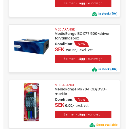
in stock (40+)
MEDIARANGE
MediaRange BOX77 500-skivor
förvaringsbox
Condition:
New
SEK
excl. vat
796.56,-
in stock (40+)
MEDIARANGE
MediaRange MR704 CD/DVD-
markör
Condition:
New
SEK
excl. vat
0.00,-
Soon available