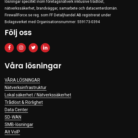
lösningar specifikt inom företagsnätverk inklusive trådlöst,
nätverkssäkerhet, brandväggar, samarbete och datacenterdomän.
FirewallForce.se reg. som FF Detaljhandel AB registrerat under
Bolagsverket med Organisationsnummer: 559173-0394
Följ oss
Våra lösningar
VÅRA LÖSNINGAR
Nätverksinfrastruktur
Lokal säkerhet / Nätverkssäkerhet
Trådlöst & Rörlighet
Data Center
SD-WAN
SMB-lösningar
Alt VoIP