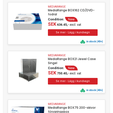
MEDIARANGE
MediaRange BOX162 CD/DVD-
fodral
Condition:
New
SEK
excl. vat
636.45,-
in stock (40+)
MEDIARANGE
MediaRange BOX21 Jewel Case
Singel
Condition:
New
SEK
excl. vat
750.40,-
in stock (40+)
MEDIARANGE
MediaRange BOX75 200-skivor
förvaringsbox