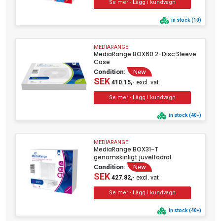
in stock (10)
MEDIARANGE
MediaRange BOX60 2-Disc Sleeve
Case
Condition:
New
SEK
excl. vat
410.15,-
in stock (40+)
MEDIARANGE
MediaRange BOX31-T
genomskinligt juvelfodral
Condition:
New
SEK
excl. vat
427.82,-
in stock (40+)