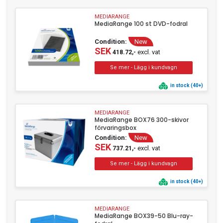
MEDIARANGE
MediaRange 100 st DVD-fodral
Condition:
New
SEK
excl. vat
418.72,-
in stock (40+)
MEDIARANGE
MediaRange BOX76 300-skivor
förvaringsbox
Condition:
New
SEK
excl. vat
737.21,-
in stock (40+)
MEDIARANGE
MediaRange BOX39-50 Blu-ray-