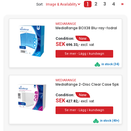
1
2
3
4
»
Sort:
Slim Case
Video Case
(11)
(3)
MEDIARANGE
MediaRange BOX38 Blu-ray-fodral
Condition:
New
SEK
excl. vat
696.33,-
in stock (34)
MEDIARANGE
MediaRange 2-Disc Clear Case 5pk
Condition:
New
SEK
excl. vat
427.82,-
in stock (40+)