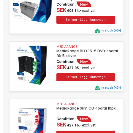
Condition:
New
SEK
excl. vat
604.14,-
in stock (40+)
MEDIARANGE
MediaRange BOX35-5 DVD-fodral
för 5 skivor
Condition:
New
SEK
excl. vat
437.05,-
in stock (40+)
MEDIARANGE
MediaRange Slim CD-fodral 10pk
Condition:
New
SEK
excl. vat
427.16,-