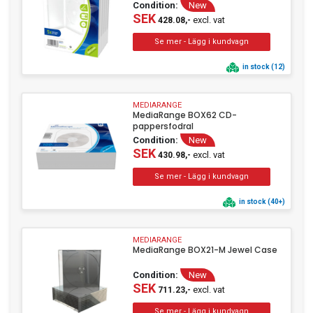
Condition:
New
SEK
excl. vat
428.08,-
in stock (12)
MEDIARANGE
MediaRange BOX62 CD-
pappersfodral
Condition:
New
SEK
excl. vat
430.98,-
in stock (40+)
MEDIARANGE
MediaRange BOX21-M Jewel Case
Condition:
New
SEK
excl. vat
711.23,-