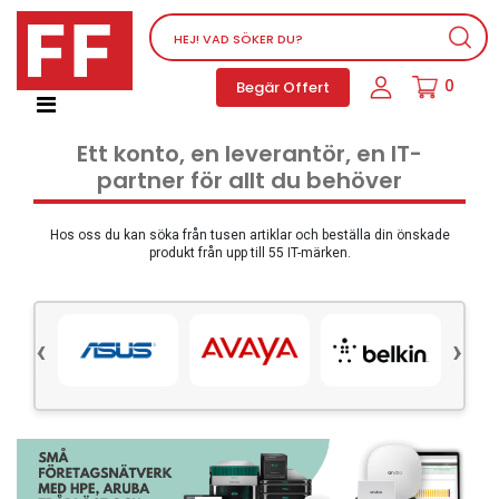
Nätverksutrustning
0
Begär Offert
Service, supportprogram och licenser
Telefoner, PBX och VOIP
Ett konto, en leverantör, en IT-
Mjukvara
partner för allt du behöver
Dator PC-utrustning
Tillbehör
Hos oss du kan söka från tusen artiklar och beställa din önskade
produkt från upp till 55 IT-märken.
Ljud/video och multimedia
Skärmar och Projektorer
‹
›
Olika produkter
Servrar och lagringsutrustning
Dator PC-system
Kontorsmaterial
Elektrisk utrustning