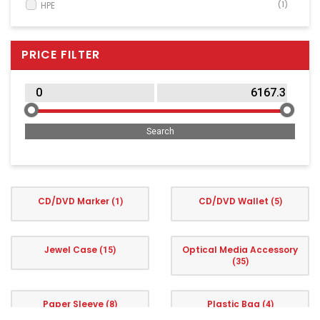
HPE
(1)
Clothing
MEDIARANGE
(74)
Beauty & Healthcare
Verbatim
(3)
PRICE FILTER
Software
Service & Support
CD/DVD Marker
CD/DVD Wallet
(1)
(5)
Optical Media Accessory
Jewel Case
(15)
(35)
Paper Sleeve
Plastic Bag
(8)
(4)