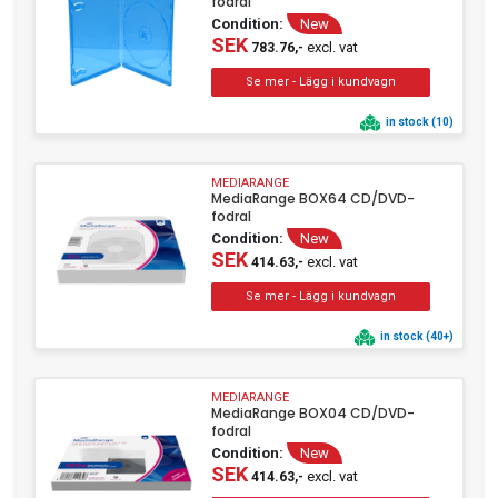
fodral
Condition:
New
SEK
excl. vat
783.76,-
in stock (10)
MEDIARANGE
MediaRange BOX64 CD/DVD-
fodral
Condition:
New
SEK
excl. vat
414.63,-
in stock (40+)
MEDIARANGE
MediaRange BOX04 CD/DVD-
fodral
Condition:
New
SEK
excl. vat
414.63,-