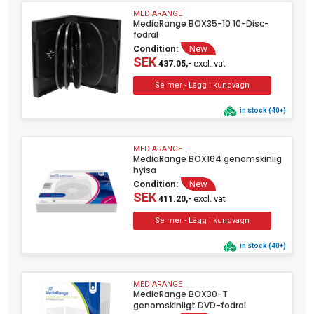
MEDIARANGE
MediaRange BOX35-10 10-Disc-
fodral
Condition:
New
SEK
excl. vat
437.05,-
in stock (40+)
MEDIARANGE
MediaRange BOX164 genomskinlig
hylsa
Condition:
New
SEK
excl. vat
411.20,-
in stock (40+)
MEDIARANGE
MediaRange BOX30-T
genomskinligt DVD-fodral