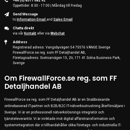
+46 (0) 8517 082 92
Öppettider: 8:30 - 17:00 | Måndag till Fredag
Send Message
to
Information Email
and
Sales Email
Chatta direkt
via vår
Kontakt
eller via
Webchat
Address
Registrerad adress: Vangsbyvägen 54 75576 VÄNGE Sverige
FirewallForce.se reg. som FF Detaljhandel AB,
Företagsadress: Svetsarvägen 15, 2tr, 171 41 Solna Business Park,
Sverige
Om FirewallForce.se reg. som FF
Detaljhandel AB
FirewallForce.se reg. som FF Detaljhandel AB är en Snabbväxande
onlinebaserad IT-partner och B2B/B2C IT-nätverksutrustning återförsäljare i
Sverige. Vi är en professionell nätverkslösnings integratör och
tjänsteleverantör. Vi är inriktade mot digital affärstransformation och
systemintegration där vi tillhandahåller olika företags- och industriella IT-