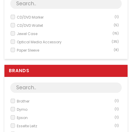
Server & Storage
PC Components
CD/DVD Marker
(1)
Various
CD/DVD Wallet
(5)
PC Systems
Jewel Case
(15)
Supplies
Optical Media Accessory
(35)
Paper Sleeve
(8)
Accessories
Plastic Bag
(4)
Games & Leisure
Slim Case
(11)
BRANDS
AV & Multimedia
Video Case
(3)
Photo & Video
Household & Garden
Office Supplies
Brother
(1)
Dymo
(1)
Phones & PBX
Epson
(1)
Network Equipment
Esselte Leitz
(1)
Printers & Accessories