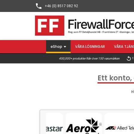
+46 (0) 8517 082 92
eShop
VÅRA LÖSNINGAR
VÅRA TJÄN
15
450,000+ produkter från över 150 varumärken
Ett konto,
H