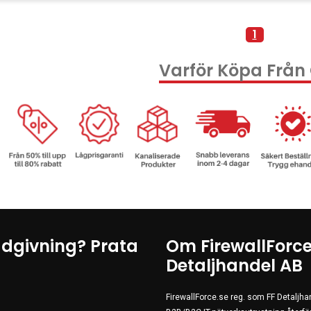
1
Varför Köpa Från
ådgivning? Prata
Om FirewallForce
Detaljhandel AB
FirewallForce.se reg. som FF Detaljh