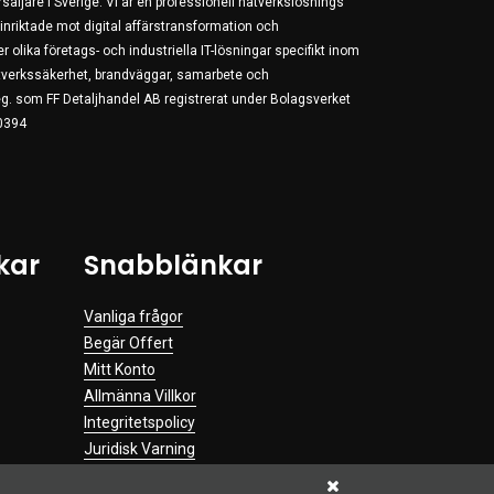
äljare i Sverige. Vi är en professionell nätverkslösnings
r inriktade mot digital affärstransformation och
r olika företags- och industriella IT-lösningar specifikt inom
nätverkssäkerhet, brandväggar, samarbete och
g. som FF Detaljhandel AB registrerat under Bolagsverket
0394
kar
Snabblänkar
Vanliga frågor
Begär Offert
Mitt Konto
Allmänna Villkor
Integritetspolicy
Juridisk Varning