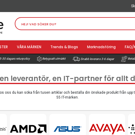
Sk
STER
VÅRA MÄRKEN
Trends & Blogs
Marknadsföring
FAQ/
-30 dagars returpolicy
Betala
Betygsatt utmärkt
Snabb leverans 3-6 dagar
 en leverantör, en IT-partner för allt
os oss du kan söka från tusen artiklar och beställa din önskade produkt från upp ti
55 IT-märken.