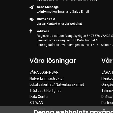
Send Message
to
Information Email
and
Sales Email
Chatta direkt
via vår
Kontakt
eller via
Webchat
Address
Registrerad adress: Vangsbyvägen 54 75576 VÄNGE S
FirewallForce.se reg. som FF Detaljhandel AB,
Företagsadress: Svetsarvägen 15, 2tr, 171 41 Solna Bu
Våra lösningar
Vår
VÅRA LÖSNINGAR
VÅRA 
Nätverksinfrastruktur
IT-inkö
Lokal säkerhet / Nätverkssäkerhet
Omgåen
Trådlöst & Rörlighet
Teknis
Data Center
Driftsä
SD-WAN
Partner
SMB-lösningar
Service
Denna webbplats använd