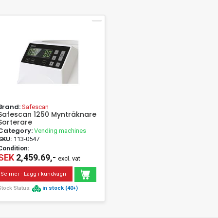
Brand:
Safescan
Safescan 1250 Mynträknare
Sorterare
Category:
Vending machines
SKU:
113-0547
Condition:
SEK
2,459.69,-
excl. vat
Se mer - Lägg i kundvagn
Stock Status:
in stock (40+)