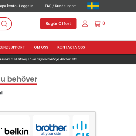
apa konto - Logga in
FAQ / Kundsupport
0
Begär Offert
KUNDSUPPORT
OM OSS
KONTAKTA OSS
 senare med faktura, 15-30 dagars kreditlinje, Alltid räntefri
 du behöver
ll