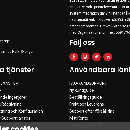
B2B/B2C IT-nätverksutrustning återförs
integratör och tjänsteleverantör. Vi ä
systemintegration där vi tillhandahålle
företagsnätverk inklusive trådlöst, 
datacenterdomän. FirewallForce.se re
med Organisationsnummer: 559173-
Följ oss
verige
siness Park, Sverige
a tjänster
Användbara län
TJÄNSTER
FAQ/KUNDSUPPORT
p
Ny kundguide
de Ingenjörer
Beställningsguide
k Rådgivning
Frakt och Leverans
ttning och Konfiguration
Support efter försäljning
 Supporttjänster
Mitt Konto
nivåavtal (SLA)
Garanti & Anspråk
er cookies.