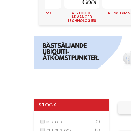
tchGuard
Yeastar
AEROCOOL
Allied Telesi
hnologies
ADVANCED
TECHNOLOGIES
STOCK
IN STOCK
(1)
OUT OF STOCK
(0)