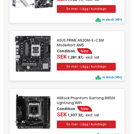
in stock (40+)
ASUS PRIME A620M-E-CSM
Moderkort AM5
Condition:
New
SEK
excl. vat
1,281.87,-
in stock (40+)
ASRock Phantom Gaming B650I
Lightning WiFi
Condition:
New
SEK
excl. vat
1,937.32,-