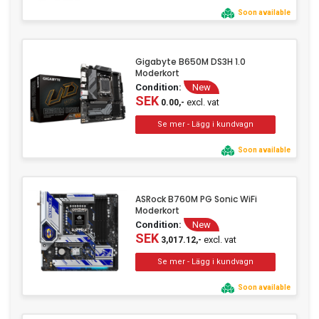
Soon available
Gigabyte B650M DS3H 1.0
Moderkort
Condition:
New
SEK
excl. vat
0.00,-
Soon available
ASRock B760M PG Sonic WiFi
Moderkort
Condition:
New
SEK
excl. vat
3,017.12,-
Soon available