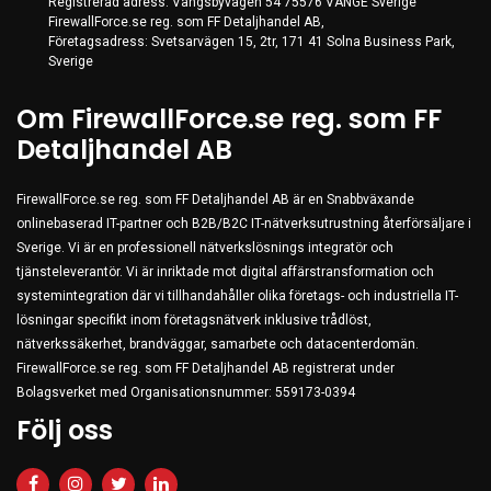
Registrerad adress: Vangsbyvägen 54 75576 VÄNGE Sverige
FirewallForce.se reg. som FF Detaljhandel AB,
Företagsadress: Svetsarvägen 15, 2tr, 171 41 Solna Business Park,
Sverige
Om FirewallForce.se reg. som FF
Detaljhandel AB
FirewallForce.se reg. som FF Detaljhandel AB är en Snabbväxande
onlinebaserad IT-partner och B2B/B2C IT-nätverksutrustning återförsäljare i
Sverige. Vi är en professionell nätverkslösnings integratör och
tjänsteleverantör. Vi är inriktade mot digital affärstransformation och
systemintegration där vi tillhandahåller olika företags- och industriella IT-
lösningar specifikt inom företagsnätverk inklusive trådlöst,
nätverkssäkerhet, brandväggar, samarbete och datacenterdomän.
FirewallForce.se reg. som FF Detaljhandel AB registrerat under
Bolagsverket med Organisationsnummer: 559173-0394
Följ oss