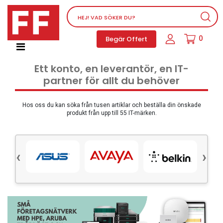
Nätverksutrustning
0
Begär Offert
Service, supportprogram och licenser
Telefoner, PBX och VOIP
Ett konto, en leverantör, en IT-
Mjukvara
partner för allt du behöver
Dator PC-utrustning
Tillbehör
Hos oss du kan söka från tusen artiklar och beställa din önskade
produkt från upp till 55 IT-märken.
Ljud/video och multimedia
Skärmar och Projektorer
‹
›
Olika produkter
Servrar och lagringsutrustning
Dator PC-system
Kontorsmaterial
Elektrisk utrustning