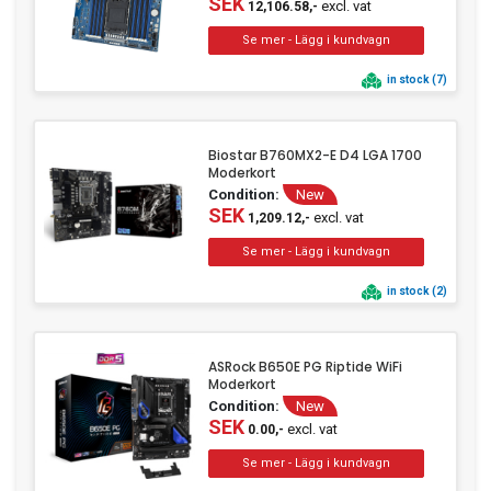
SEK
excl. vat
12,106.58,-
in stock (7)
Biostar B760MX2-E D4 LGA 1700
Moderkort
Condition:
New
SEK
excl. vat
1,209.12,-
in stock (2)
ASRock B650E PG Riptide WiFi
Moderkort
Condition:
New
SEK
excl. vat
0.00,-