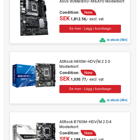
ASUS 90MB18X0-M1EAY0 Moderkort
Clothing
Condition:
New
Beauty & Healthcare
SEK
excl. vat
1,812.56,-
Software
Service & Support
in stock (40+)
ASRock H610M-HDV/M.2 2.0
Moderkort
Condition:
New
SEK
excl. vat
1,030.77,-
in stock (40+)
ASRock B760M-HDV/M.2 D4
Moderkort
Condition:
New
SEK
excl. vat
1,188.11,-