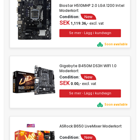
Biostar H510MHP 2.0 LGA 1200 Intel
Moderkort
Condition:
New
SEK
excl. vat
1,119.36,-
Soon available
Gigabyte B450M DS3H WIFI 1.0
Moderkort
Condition:
New
SEK
excl. vat
0.00,-
Soon available
ASRock B650 LiveMixer Moderkort
Condition:
New