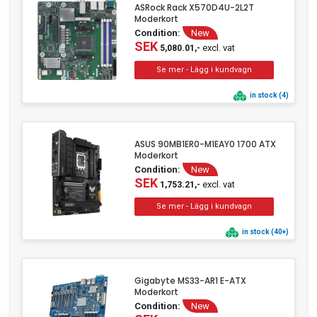
ASRock Rack X570D4U-2L2T
Moderkort
Condition:
New
SEK
excl. vat
5,080.01,-
in stock (4)
ASUS 90MB1ER0-M1EAY0 1700 ATX
Moderkort
Condition:
New
SEK
excl. vat
1,753.21,-
in stock (40+)
Gigabyte MS33-AR1 E-ATX
Moderkort
Condition:
New