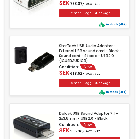
SEK
excl. vat
783.37,-
in stock (40+)
StarTech USB Audio Adapter -
External USB sound card - Black -
Sound card - Stereo - USB2.0
(ICUSBAUDIOB)
Condition:
New
SEK
excl. vat
618.52,-
in stock (40+)
Delock USB Sound Adapter 7.1 -
2x3.5mm - USB2.0 - Black
Condition:
New
SEK
excl. vat
505.36,-