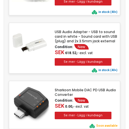
in stock (40+)
USB Audio Adapter - USB to sound
card in white - Sound card with USB
(plug) and 2x 3.5mm jack external
Condition:
New
SEK
excl. vat
618.52,-
in stock (40+)
Sharkoon Mobile DAC PD USB Audio
Converter
Condition:
New
SEK
excl. vat
0.00,-
Soon available