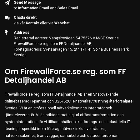
Send Message
to
Information Email
and
Sales Email
Chatta direkt
via vår
Kontakt
eller via
Webchat
Address
Registrerad adress: Vangsbyvägen 54 75576 VÄNGE Sverige
FirewallForce.se reg. som FF Detaljhandel AB,
Företagsadress: Svetsarvägen 15, 2tr, 171 41 Solna Business Park,
Sverige
Om FirewallForce.se reg. som FF
Detaljhandel AB
FirewallForce.se reg. som FF Detaljhandel AB är en Snabbväxande
onlinebaserad IT-partner och B2B/B2C IT-nätverksutrustning återförsäljare i
Sverige. Vi är en professionell nätverkslösnings integratör och
tjänsteleverantör. Vi är inriktade mot digital affärstransformation och
systemintegration där vi tillhandahåller olika företags- och industriella IT-
lösningar specifikt inom företagsnätverk inklusive trådlöst,
nätverkssäkerhet, brandväggar, samarbete och datacenterdomän.