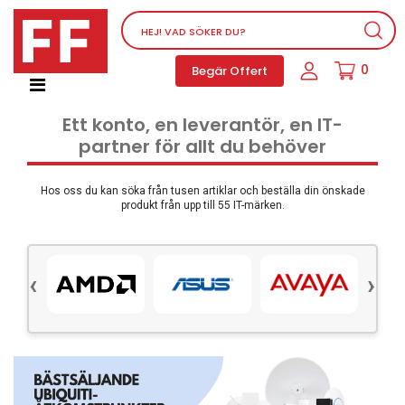
Nätverksutrustning
0
Begär Offert
Service, supportprogram och licenser
Telefoner, PBX och VOIP
Ett konto, en leverantör, en IT-
Mjukvara
partner för allt du behöver
Dator PC-utrustning
Tillbehör
Hos oss du kan söka från tusen artiklar och beställa din önskade
produkt från upp till 55 IT-märken.
Ljud/video och multimedia
Skärmar och Projektorer
‹
›
Olika produkter
Servrar och lagringsutrustning
Dator PC-system
Kontorsmaterial
Elektrisk utrustning