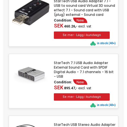
StarTech USB Audio Adapter 7.1 -
USB to sound card Virtual 3D sound
Clothing
effect 7.1 - Sound card with USB
(plug) external - Sound card
Beauty & Healthcare
Condition:
New
SEK
Software
excl. vat
460.26,-
Service & Support
in stock (40+)
StarTech 7.1 USB Audio Adapter
External Sound Card with SPDIF
Digital Audio - 7.1 channels - 16 bit
- USB
Condition:
New
SEK
excl. vat
895.47,-
in stock (40+)
StarTech USB Stereo Audio Adapter