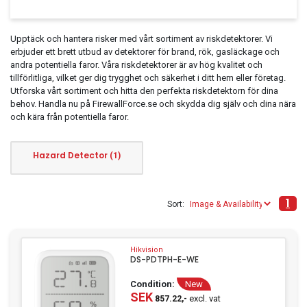
Clothing
Beauty & Healthcare
Upptäck och hantera risker med vårt sortiment av riskdetektorer. Vi
erbjuder ett brett utbud av detektorer för brand, rök, gasläckage och
Software
andra potentiella faror. Våra riskdetektorer är av hög kvalitet och
tillförlitliga, vilket ger dig trygghet och säkerhet i ditt hem eller företag.
Service & Support
Utforska vårt sortiment och hitta den perfekta riskdetektorn för dina
behov. Handla nu på FirewallForce.se och skydda dig själv och dina nära
och kära från potentiella faror.
Hazard Detector
(1)
1
Sort:
Hikvision
DS-PDTPH-E-WE
Condition:
New
SEK
excl. vat
857.22,-