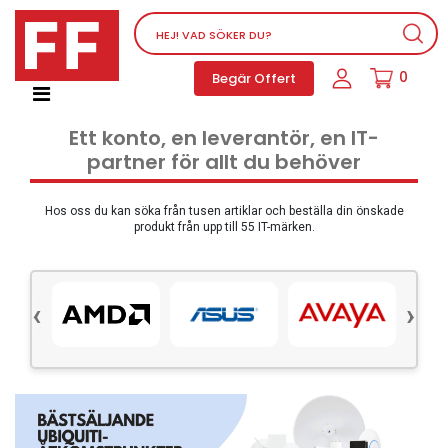
Nätverksutrustning
0
Begär Offert
Service, supportprogram och licenser
Telefoner, PBX och VOIP
Ett konto, en leverantör, en IT-
Mjukvara
partner för allt du behöver
Dator PC-utrustning
Tillbehör
Hos oss du kan söka från tusen artiklar och beställa din önskade
produkt från upp till 55 IT-märken.
Ljud/video och multimedia
Skärmar och Projektorer
‹
›
Olika produkter
Servrar och lagringsutrustning
Dator PC-system
Kontorsmaterial
Elektrisk utrustning