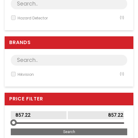
Server & Storage
PC Components
Hazard Detector
(1)
Various
PC Systems
BRANDS
Supplies
Accessories
Games & Leisure
AV & Multimedia
Hikvision
(1)
Photo & Video
Household & Garden
PRICE FILTER
Office Supplies
Phones & PBX
Network Equipment
Printers & Accessories