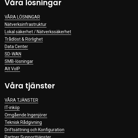
Våra lösningar
Clothing
VÅRA LÖSNINGAR
Beauty & Healthcare
Nätverksinfrastruktur
Software
Lokal säkerhet / Nätverkssäkerhet
Service & Support
Trådlöst & Rörlighet
Data Center
SD-WAN
SMB-lösningar
Alt VoIP
Våra tjänster
VÅRA TJÄNSTER
IT-inköp
Omgående Ingenjörer
Teknisk Rådgivning
Driftsättning och Konfiguration
Partner Supporttjänster