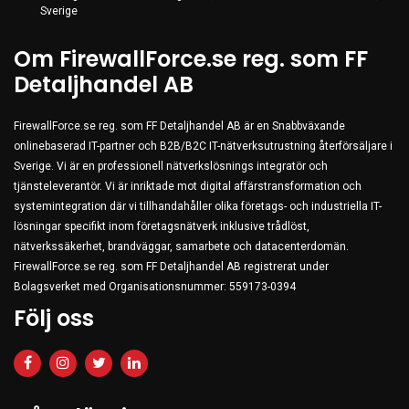
Server & Storage
Sverige
PC Components
Om FirewallForce.se reg. som FF
Various
Detaljhandel AB
PC Systems
FirewallForce.se reg. som FF Detaljhandel AB är en Snabbväxande
Supplies
onlinebaserad IT-partner och B2B/B2C IT-nätverksutrustning återförsäljare i
Accessories
Sverige. Vi är en professionell nätverkslösnings integratör och
tjänsteleverantör. Vi är inriktade mot digital affärstransformation och
Games & Leisure
systemintegration där vi tillhandahåller olika företags- och industriella IT-
AV & Multimedia
lösningar specifikt inom företagsnätverk inklusive trådlöst,
nätverkssäkerhet, brandväggar, samarbete och datacenterdomän.
Photo & Video
FirewallForce.se reg. som FF Detaljhandel AB registrerat under
Household & Garden
Bolagsverket med Organisationsnummer: 559173-0394
Office Supplies
Följ oss
Phones & PBX
Network Equipment
Printers & Accessories