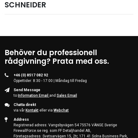
SCHNEIDER
Kontorsmaterial och tillbehör
Tools
Nätverksdata Rack och serverskåp
Kabelutrustning
Övervakningsutrustning
Behöver du professionell
rådgivning? Prata med oss.
KVM-utrustning
Ström- och UPS-utrustning
+46 (0) 8517 082 92
Skrivare, skannrar och tillbehör
Öppettider: 8:30 - 17:00 | Måndag till Fredag
Point of Sale
Send Message
to
Information Email
and
Sales Email
Hushålls- och trädgårdsutrustning
Chatta direkt
Spel och Drönare
via vår
Kontakt
eller via
Webchat
Address
Electrical Supplies
Registrerad adress: Vangsbyvägen 54 75576 VÄNGE Sverige
Displays & Projectors
FirewallForce.se reg. som FF Detaljhandel AB,
Företagsadress: Svetsarvägen 15, 2tr, 171 41 Solna Business Park,