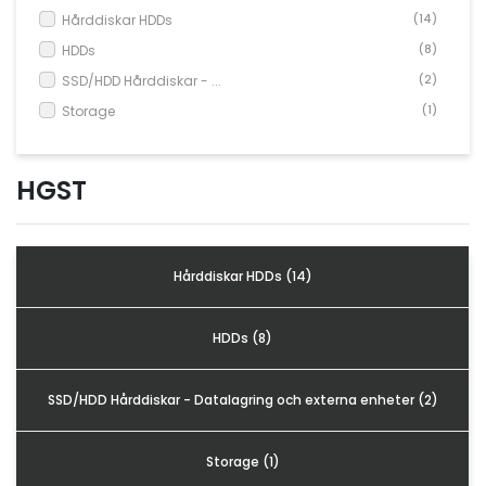
Hårddiskar HDDs
(14)
Kontorsmaterial och tillbehör
HDDs
(8)
Tools
SSD/HDD Hårddiskar - ...
(2)
Nätverksdata Rack och serverskåp
Storage
(1)
Kabelutrustning
Övervakningsutrustning
HGST
KVM-utrustning
Ström- och UPS-utrustning
Hårddiskar HDDs (14)
Skrivare, skannrar och tillbehör
Point of Sale
HDDs (8)
Hushålls- och trädgårdsutrustning
Spel och Drönare
SSD/HDD Hårddiskar - Datalagring och externa enheter (2)
Electrical Supplies
Displays & Projectors
Storage (1)