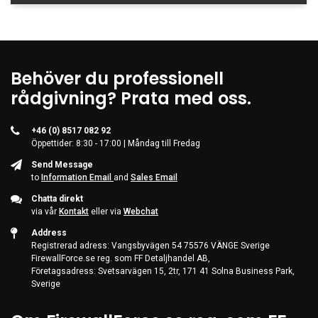
Server & Storage
PC Components
Various
Behöver du professionell
PC Systems
rådgivning? Prata med oss.
Supplies
Accessories
+46 (0) 8517 082 92
Öppettider: 8:30 - 17:00 | Måndag till Fredag
Games & Leisure
Send Message
AV & Multimedia
to
Information Email
and
Sales Email
Photo & Video
Chatta direkt
via vår
Kontakt
eller via
Webchat
Household & Garden
Address
Office Supplies
Registrerad adress: Vangsbyvägen 54 75576 VÄNGE Sverige
FirewallForce.se reg. som FF Detaljhandel AB,
Phones & PBX
Företagsadress: Svetsarvägen 15, 2tr, 171 41 Solna Business Park,
Sverige
Network Equipment
Printers & Accessories