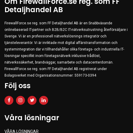
Om FirewallForce.se reg. som FF
Clothing
Detaljhandel AB
Beauty & Healthcare
FirewallForce.se reg. som FF Detaljhandel AB är en Snabbväxande
Software
onlinebaserad IT-partner och B2B/B2C IT-nätverksutrustning återförsäljare i
Service & Support
Sverige. Vi är en professionell nätverkslösnings integratör och
tjänsteleverantör. Vi är inriktade mot digital affärstransformation och
systemintegration där vi tillhandahåller olika företags- och industriella IT-
lösningar specifikt inom företagsnätverk inklusive trådlöst,
nätverkssäkerhet, brandväggar, samarbete och datacenterdomän.
FirewallForce.se reg. som FF Detaljhandel AB registrerat under
Bolagsverket med Organisationsnummer: 559173-0394
Följ oss
Våra lösningar
VÅRA LÖSNINGAR