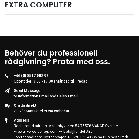
EXTRA COMPUTER
Kontorsmaterial och tillbehör
Tools
Nätverksdata Rack och serverskåp
Kabelutrustning
Övervakningsutrustning
Behöver du professionell
rådgivning? Prata med oss.
KVM-utrustning
Ström- och UPS-utrustning
+46 (0) 8517 082 92
Skrivare, skannrar och tillbehör
Öppettider: 8:30 - 17:00 | Måndag till Fredag
Point of Sale
Send Message
to
Information Email
and
Sales Email
Hushålls- och trädgårdsutrustning
Chatta direkt
Spel och Drönare
via vår
Kontakt
eller via
Webchat
Address
Electrical Supplies
Registrerad adress: Vangsbyvägen 54 75576 VÄNGE Sverige
Displays & Projectors
FirewallForce.se reg. som FF Detaljhandel AB,
Företagsadress: Svetsarvägen 15, 2tr, 171 41 Solna Business Park,