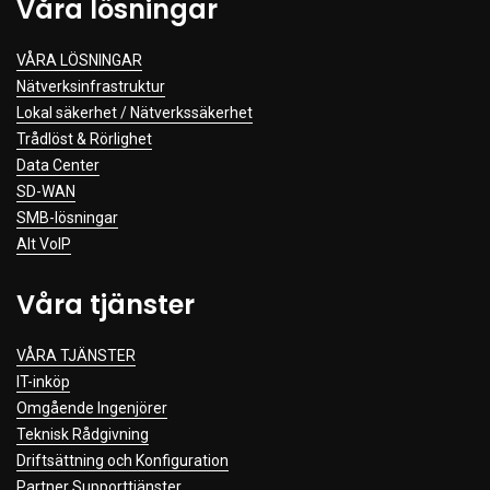
Våra lösningar
Clothing
VÅRA LÖSNINGAR
Beauty & Healthcare
Nätverksinfrastruktur
Software
Lokal säkerhet / Nätverkssäkerhet
Service & Support
Trådlöst & Rörlighet
Data Center
SD-WAN
SMB-lösningar
Alt VoIP
Våra tjänster
VÅRA TJÄNSTER
IT-inköp
Omgående Ingenjörer
Teknisk Rådgivning
Driftsättning och Konfiguration
Partner Supporttjänster