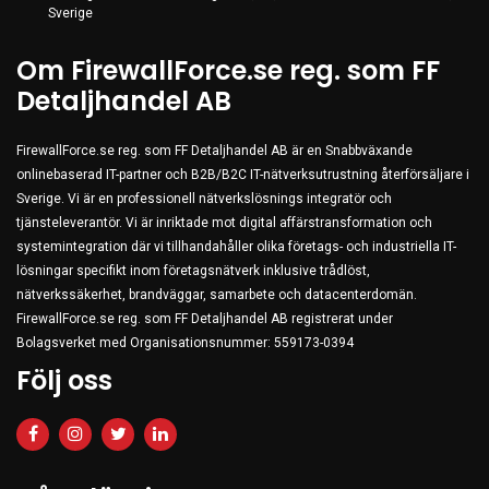
Server & Storage
Sverige
PC Components
Om FirewallForce.se reg. som FF
Various
Detaljhandel AB
PC Systems
FirewallForce.se reg. som FF Detaljhandel AB är en Snabbväxande
Supplies
onlinebaserad IT-partner och B2B/B2C IT-nätverksutrustning återförsäljare i
Accessories
Sverige. Vi är en professionell nätverkslösnings integratör och
tjänsteleverantör. Vi är inriktade mot digital affärstransformation och
Games & Leisure
systemintegration där vi tillhandahåller olika företags- och industriella IT-
AV & Multimedia
lösningar specifikt inom företagsnätverk inklusive trådlöst,
nätverkssäkerhet, brandväggar, samarbete och datacenterdomän.
Photo & Video
FirewallForce.se reg. som FF Detaljhandel AB registrerat under
Household & Garden
Bolagsverket med Organisationsnummer: 559173-0394
Office Supplies
Följ oss
Phones & PBX
Network Equipment
Printers & Accessories