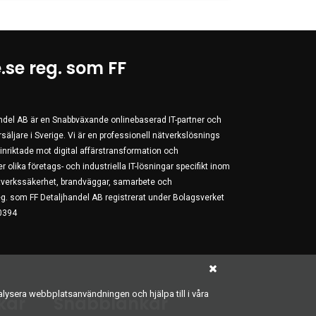
.se reg. som FF
andel AB är en Snabbväxande onlinebaserad IT-partner och
äljare i Sverige. Vi är en professionell nätverkslösnings
r inriktade mot digital affärstransformation och
r olika företags- och industriella IT-lösningar specifikt inom
nätverkssäkerhet, brandväggar, samarbete och
g. som FF Detaljhandel AB registrerat under Bolagsverket
0394
alysera webbplatsanvändningen och hjälpa till i våra
kar
Snabblänkar