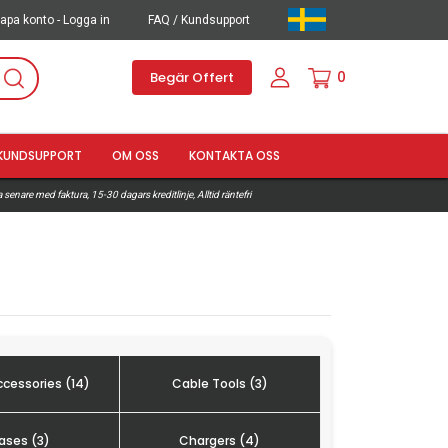
apa konto - Logga in
FAQ / Kundsupport
0
Begär Offert
KUNDSUPPORT
OM OSS
KONTAKTA OSS
 senare med faktura, 15-30 dagars kreditlinje, Alltid räntefri
cessories (14)
Cable Tools (3)
ases (3)
Chargers (4)