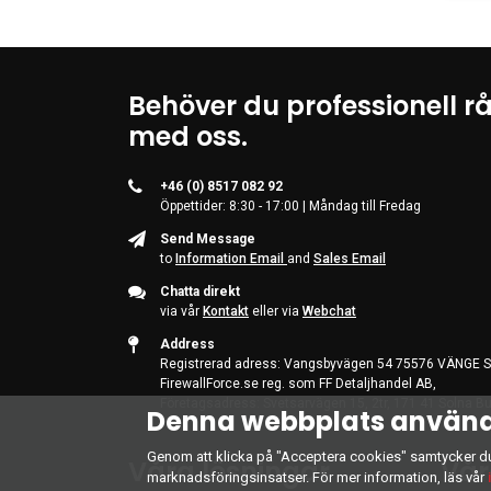
Furniture
(12)
Input Device Accessor...
(5)
Input Devices
(25)
Behöver du professionell r
Kontorstillbehör
(1)
med oss.
KVM Switches
(7)
Network Accessories
(85)
+46 (0) 8517 082 92
Network Equipment
(11)
Öppettider: 8:30 - 17:00 | Måndag till Fredag
Notebook Accessories
(1)
Send Message
to
Information Email
and
Sales Email
Office Accessories
(9)
Chatta direkt
PC Accessories
(7)
via vår
Kontakt
eller via
Webchat
POS Equipment
(3)
Address
Power Accessories
(61)
Registrerad adress: Vangsbyvägen 54 75576 VÄNGE S
FirewallForce.se reg. som FF Detaljhandel AB,
Power Tools
(1)
Företagsadress: Svetsarvägen 15, 2tr, 171 41 Solna Bu
Denna webbplats använd
Projector Accessories
(9)
Rack Accessories
(22)
Genom att klicka på "Acceptera cookies" samtycker du t
Våra lösningar
Vår
marknadsföringsinsatser. För mer information, läs vår
Racks
(16)