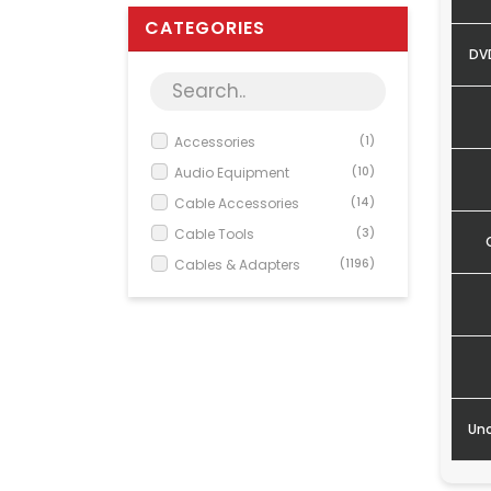
CATEGORIES
DVD
Accessories
(1)
Audio Equipment
(10)
Cable Accessories
(14)
Cable Tools
(3)
Cables & Adapters
(1196)
Card Readers
(1)
Cases
(3)
Chargers
(4)
DVD/BluRay Accessorie...
(1)
Electrical Installati...
(33)
Unc
Elektrisk installatio...
(10)
Flatscreen Accessorie...
(98)