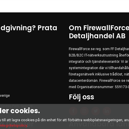
ådgivning? Prata
Om FirewallForce
Detaljhandel AB
FirewallForce.se reg. som FF Detaljh
B2B/B2C IT-nätverksutrustning återförs
integratör och tjänsteleverantör. Vi ä
systemintegration där vi tillhandahålle
företagsnätverk inklusive trådlöst, 
datacenterdomän. FirewallForce.se re
med Organisationsnummer: 559173-
Följ oss
verige
siness Park, Sverige
er cookies.
ill att lagra cookies på din enhet för att förbättra webbplatsnavigeringen, an
a tjänster
Användbara län
integritetspolicy
.