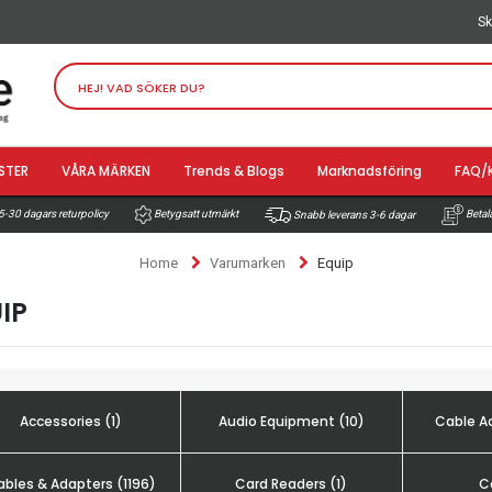
Sk
STER
VÅRA MÄRKEN
Trends & Blogs
Marknadsföring
FAQ/
-30 dagars returpolicy
Betala
Betygsatt utmärkt
Snabb leverans 3-6 dagar
Home
Varumarken
Equip
IP
Accessories (1)
Audio Equipment (10)
Cable Ac
bles & Adapters (1196)
Card Readers (1)
C