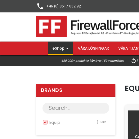
+46 (0) 8517 082 92
eShop
VÅRA LÖSNINGAR
VÅRA TJÄN
15
450,000+ produkter från över 150 varumärken
EQU
BRANDS
Equip
(1682
)
Ca