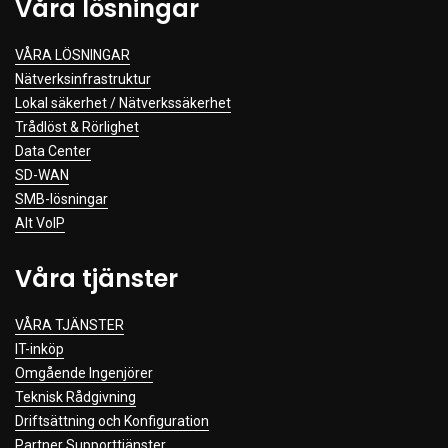
Våra lösningar
Clothing
VÅRA LÖSNINGAR
Beauty & Healthcare
Nätverksinfrastruktur
Software
Lokal säkerhet / Nätverkssäkerhet
Service & Support
Trådlöst & Rörlighet
Data Center
SD-WAN
SMB-lösningar
Alt VoIP
Våra tjänster
VÅRA TJÄNSTER
IT-inköp
Omgående Ingenjörer
Teknisk Rådgivning
Driftsättning och Konfiguration
Partner Supporttjänster