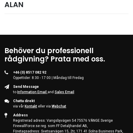
ALAN
Kontorsmaterial och tillbehör
Tools
Nätverksdata Rack och serverskåp
Kabelutrustning
Övervakningsutrustning
Behöver du professionell
rådgivning? Prata med oss.
KVM-utrustning
Ström- och UPS-utrustning
+46 (0) 8517 082 92
Skrivare, skannrar och tillbehör
Öppettider: 8:30 - 17:00 | Måndag till Fredag
Point of Sale
Send Message
to
Information Email
and
Sales Email
Hushålls- och trädgårdsutrustning
Chatta direkt
Spel och Drönare
via vår
Kontakt
eller via
Webchat
Address
Electrical Supplies
Registrerad adress: Vangsbyvägen 54 75576 VÄNGE Sverige
Displays & Projectors
FirewallForce.se reg. som FF Detaljhandel AB,
Företagsadress: Svetsarvägen 15, 2tr, 171 41 Solna Business Park,