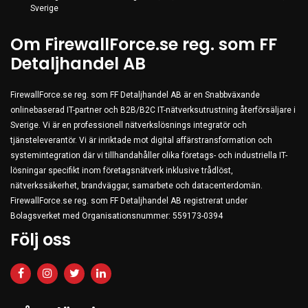
Server & Storage
Sverige
PC Components
Om FirewallForce.se reg. som FF
Various
Detaljhandel AB
PC Systems
FirewallForce.se reg. som FF Detaljhandel AB är en Snabbväxande
Supplies
onlinebaserad IT-partner och B2B/B2C IT-nätverksutrustning återförsäljare i
Accessories
Sverige. Vi är en professionell nätverkslösnings integratör och
tjänsteleverantör. Vi är inriktade mot digital affärstransformation och
Games & Leisure
systemintegration där vi tillhandahåller olika företags- och industriella IT-
AV & Multimedia
lösningar specifikt inom företagsnätverk inklusive trådlöst,
nätverkssäkerhet, brandväggar, samarbete och datacenterdomän.
Photo & Video
FirewallForce.se reg. som FF Detaljhandel AB registrerat under
Household & Garden
Bolagsverket med Organisationsnummer: 559173-0394
Office Supplies
Följ oss
Phones & PBX
Network Equipment
Printers & Accessories