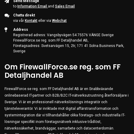
Send Message
to
Information Email
and
Sales Email
Chatta direkt
via vår
Kontakt
eller via
Webchat
Address
Registrerad adress: Vangsbyvägen 54 75576 VÄNGE Sverige
FirewallForce.se reg. som FF Detaljhandel AB,
Företagsadress: Svetsarvägen 15, 2tr, 171 41 Solna Business Park,
Sverige
Om FirewallForce.se reg. som FF
Detaljhandel AB
FirewallForce.se reg. som FF Detaljhandel AB är en Snabbväxande
onlinebaserad IT-partner och B2B/B2C IT-nätverksutrustning återförsäljare i
Sverige. Vi är en professionell nätverkslösnings integratör och
tjänsteleverantör. Vi är inriktade mot digital affärstransformation och
systemintegration där vi tillhandahåller olika företags- och industriella IT-
lösningar specifikt inom företagsnätverk inklusive trådlöst,
nätverkssäkerhet, brandväggar, samarbete och datacenterdomän.