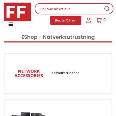
Nätverksutrustning
0
Begär Offert
Service, supportprogram och licenser
Telefoner, PBX och VOIP
EShop - Nätverksutrustning
Mjukvara
Dator PC-utrustning
Tillbehör
Ljud/video och multimedia
Skärmar och Projektorer
Nätverkstillbehör
Olika produkter
Servrar och lagringsutrustning
Dator PC-system
Kontorsmaterial
Elektrisk utrustning