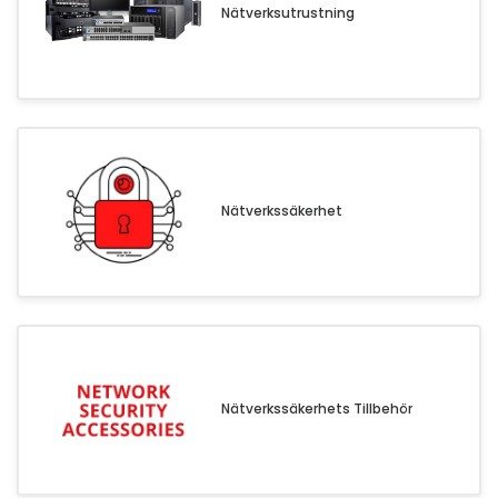
Nätverksutrustning
Kontorsmaterial och tillbehör
Tools
Nätverksdata Rack och serverskåp
Kabelutrustning
Övervakningsutrustning
Nätverkssäkerhet
KVM-utrustning
Ström- och UPS-utrustning
Skrivare, skannrar och tillbehör
Point of Sale
Hushålls- och trädgårdsutrustning
Spel och Drönare
Nätverkssäkerhets Tillbehör
Electrical Supplies
Displays & Projectors