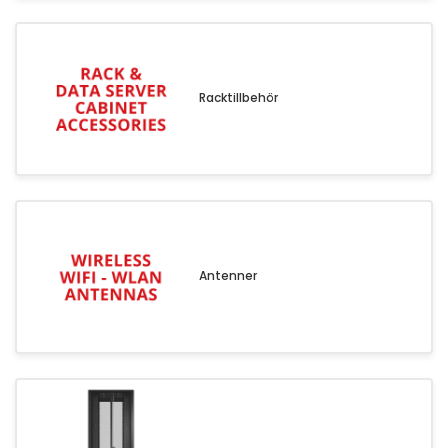
Server & Storage
PC Components
Various
Racktillbehör
PC Systems
Supplies
Accessories
Games & Leisure
AV & Multimedia
Photo & Video
Antenner
Household & Garden
Office Supplies
Phones & PBX
Network Equipment
Printers & Accessories