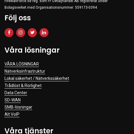
FirewallForce.se reg. som FF Detaljhandel AB registrerat under
Bolagsverket med Organisationsnummer: 559173-0394
Följ oss
Våra lösningar
VÅRA LÖSNINGAR
Nätverksinfrastruktur
Lokal säkerhet / Nätverkssäkerhet
Trådlöst & Rörlighet
Data Center
SD-WAN
SMB-lösningar
Alt VoIP
Våra tjänster