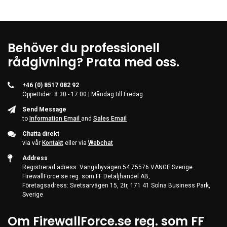
Behöver du professionell
rådgivning? Prata med oss.
+46 (0) 8517 082 92
Öppettider: 8:30 - 17:00 | Måndag till Fredag
Send Message
to
Information Email
and
Sales Email
Chatta direkt
via vår
Kontakt
eller via
Webchat
Address
Registrerad adress: Vangsbyvägen 54 75576 VÄNGE Sverige
FirewallForce.se reg. som FF Detaljhandel AB,
Företagsadress: Svetsarvägen 15, 2tr, 171 41 Solna Business Park,
Sverige
Om FirewallForce.se reg. som FF