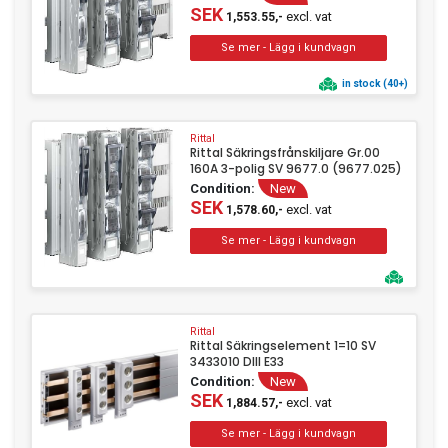
SEK
excl. vat
1,553.55,-
in stock (40+)
Rittal
Rittal Säkringsfrånskiljare Gr.00
160A 3-polig SV 9677.0 (9677.025)
Condition:
New
SEK
excl. vat
1,578.60,-
Rittal
Rittal Säkringselement 1=10 SV
3433010 DIII E33
Condition:
New
SEK
excl. vat
1,884.57,-