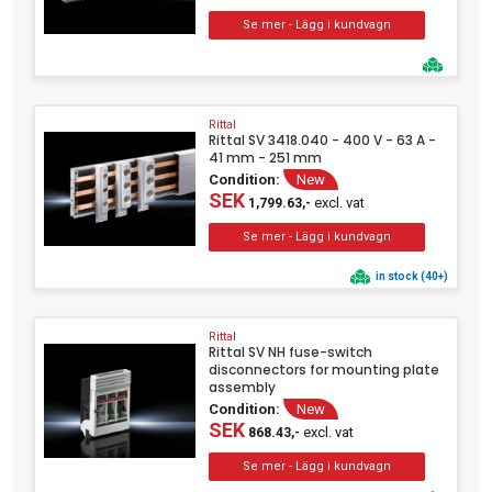
Rittal
Rittal SV 3418.040 - 400 V - 63 A -
41 mm - 251 mm
Condition:
New
SEK
excl. vat
1,799.63,-
in stock (40+)
Rittal
Rittal SV NH fuse-switch
disconnectors for mounting plate
assembly
Condition:
New
SEK
excl. vat
868.43,-