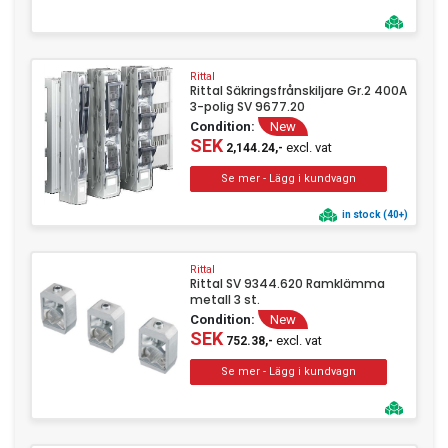
Rittal
Rittal Säkringsfrånskiljare Gr.2 400A
3-polig SV 9677.20
Condition:
New
SEK
excl. vat
2,144.24,-
in stock (40+)
Rittal
Rittal SV 9344.620 Ramklämma
metall 3 st.
Condition:
New
SEK
excl. vat
752.38,-