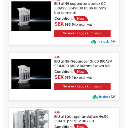
Rittal NH separator storlek 00
160ASV 9343000 690V 60mm
boxterminal
Condition:
New
SEK
excl. vat
985.54,-
in stock (40+)
Rittal
Rittal NH-Separator Gr.00 160ASV
9343010 690V 60mm Skruva M8
Condition:
New
SEK
excl. vat
959.16,-
in stock (24)
Rittal
Rittal Säkringsfrånskiljare Gr.00
160A 3-polig SV 9677.0
Condition:
New