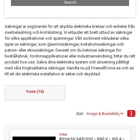
Clothing
Beauty & Healthcare
Säkringar är avgörande för att skydda elektriska kretsar och enheter från
Software
överbelastning och kortslutning. Vi erbjuder ett brett utbud av säkringar
Service & Support
för olika applikationer och spänningar. Vårt sortiment inkluderar olika
typer av säkringar, som glasrörssäkringar, kretskortssäkringar och
patron- eller skruvsäkringar. Oavsett om du behöver säkringar för
hushållsbruk, fordonsapplikationer eller industrianvändning, hittar du rätt
produkt hos oss. Säkra dina elektriska system och utrustning pålitligt
med våra högkvalitativa säkringar. Handla nu på FirewallForce.se och se
till att din elektriska installation är säker och skyddad.
Fuse
(16)
1
Sort:
Rittal
Rittal SV 3431.020 - 690 V - 100 A -