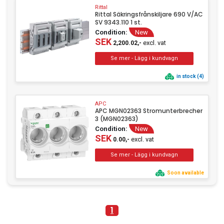
Rittal
Rittal Säkringsfrånskiljare 690 V/AC
SV 9343.110 1 st.
Condition:
New
SEK
excl. vat
2,200.02,-
in stock (4)
APC
APC MGN02363 Stromunterbrecher
3 (MGN02363)
Condition:
New
SEK
excl. vat
0.00,-
Soon available
1