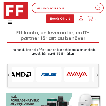
Nätverksutrustning
0
Begär Offert
Service, supportprogram och licenser
Telefoner, PBX och VOIP
Ett konto, en leverantör, en IT-
Mjukvara
partner för allt du behöver
Dator PC-utrustning
Tillbehör
Hos oss du kan söka från tusen artiklar och beställa din önskade
produkt från upp till 55 IT-märken.
Ljud/video och multimedia
Skärmar och Projektorer
‹
›
Olika produkter
Servrar och lagringsutrustning
Dator PC-system
Kontorsmaterial
Elektrisk utrustning