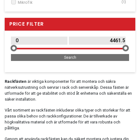
MikroTik
(1)
Clothing
Panasonic
(1)
Beauty & Healthcare
Rittal
(2)
PRICE FILTER
Software
StarTech.com
(2)
Supermicro
(2)
Service & Support
UbiQuiti
(1)
Rackfästen
är viktiga komponenter för att montera och säkra
nätverksutrustning och servrar i rack och serverskåp. Dessa fästen är
utformade för att ge stabilitet och stöd åt enheterna och säkerställa en
säker installation.
Vårt sortiment av rackfästen inkluderar olika typer och storlekar för att
passa olika behov och rackkonfigurationer. De är tillverkade av
högkvalitativa material och är utformade för att vara robusta och
pålitliga.
Genom att använda rackfästen kan du säkert montera och justera din