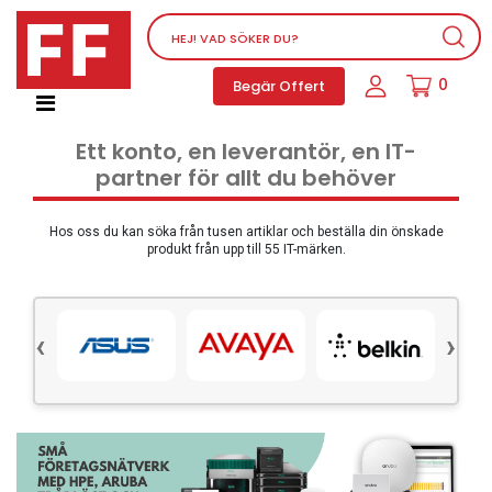
Nätverksutrustning
0
Begär Offert
Service, supportprogram och licenser
Telefoner, PBX och VOIP
Ett konto, en leverantör, en IT-
Mjukvara
partner för allt du behöver
Dator PC-utrustning
Tillbehör
Hos oss du kan söka från tusen artiklar och beställa din önskade
produkt från upp till 55 IT-märken.
Ljud/video och multimedia
Skärmar och Projektorer
‹
›
Olika produkter
Servrar och lagringsutrustning
Dator PC-system
Kontorsmaterial
Elektrisk utrustning