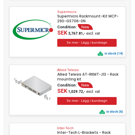
Supermicro
Supermicro Rackmount-Kit MCP-
290-GS706-0N
Condition:
New
SEK
excl. vat
3,767.81,-
in stock (14)
Allied Telesis
Allied Telesis AT-RKMT-J13 - Rack
mounting kit
Condition:
New
SEK
excl. vat
1,029.72,-
in stock (6)
Inter-Tech
Inter-Tech L-Brackets - Rack