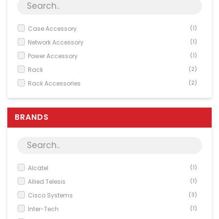
Server & Storage
PC Components
Case Accessory
(1)
Various
Network Accessory
(1)
PC Systems
Power Accessory
(1)
Supplies
Rack
(2)
Rack Accessories
(2)
Accessories
Rackmount
(7)
Games & Leisure
Video
(1)
BRANDS
AV & Multimedia
Photo & Video
Household & Garden
Office Supplies
Alcatel
(1)
Allied Telesis
(1)
Phones & PBX
Cisco Systems
(3)
Network Equipment
Inter-Tech
(1)
Printers & Accessories