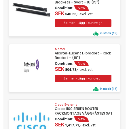
Brackets - Svart - 1U (19")
Condition:
New
SEK
excl. vat
540.58,-
in stock (15)
Alcatel
Alcatel-Lucent L-bracket - Rack
Bracket - (19")
Condition:
New
SEK
excl. vat
804.73,-
in stock (14)
Cisco Systems
Cisco 1100 SERIEN ROUTER
RACKMONTAGE VÄGGFÄSTES SAT
Condition:
New
SEK
excl. vat
1,417.71,-