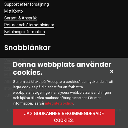
Support efter försäljning
Mitt Konto
Garanti & Anspråk
Returer och återbetalningar
Betalningsinformation
Snabblänkar
Vanliga frågor
Denna webbplats använder
Begär Offert
cookies.
Mitt Konto
Allmänna Villkor
Genom att klicka på "Acceptera cookies" samtycker du till att
lagra cookies på din enhet för att förbättra
Integritetspolicy
webbplatsnavigeringen, analysera webbplatsanvändningen
Juridisk Varning
och hjälpa till i våra marknadsföringsinsatser. För mer
information, läs vår
integritetspolicy
.
Copyright © 2022 Alla Rättigheter Reserverade. Developed by
Intelliinn
&
JAG GODKÄNNER REKOMMENDERADE
Firewall Team
COOKIES.