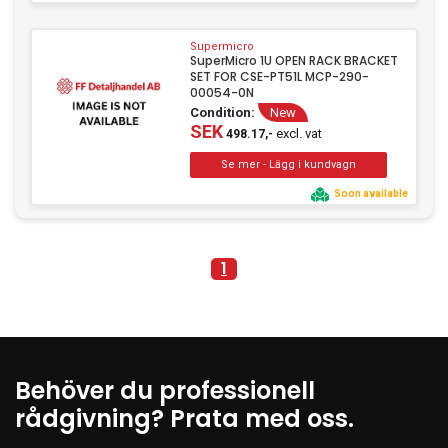
Supermicro
SuperMicro 1U OPEN RACK BRACKET
SET FOR CSE-PT51L MCP-290-
00054-0N
Condition:
New
SEK
excl. vat
498.17,-
Soon available
1
Behöver du professionell
rådgivning? Prata med oss.