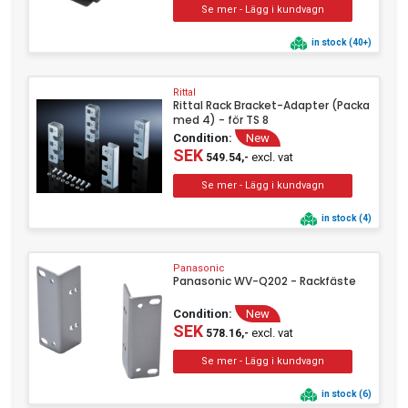
in stock (40+)
Rittal
Rittal Rack Bracket-Adapter (Packa
med 4) - för TS 8
Condition:
New
SEK
excl. vat
549.54,-
in stock (4)
Panasonic
Panasonic WV-Q202 - Rackfäste
Condition:
New
SEK
excl. vat
578.16,-
in stock (6)