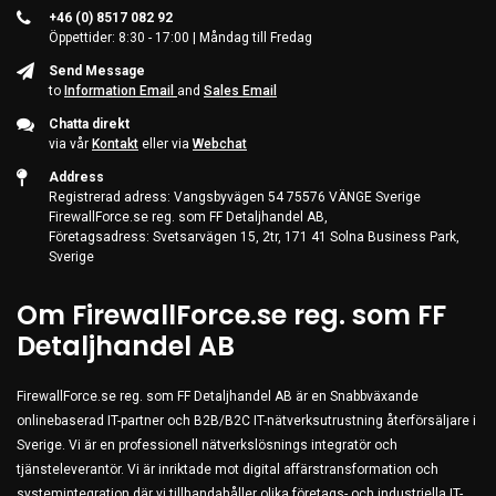
+46 (0) 8517 082 92
Öppettider: 8:30 - 17:00 | Måndag till Fredag
Send Message
to
Information Email
and
Sales Email
Chatta direkt
via vår
Kontakt
eller via
Webchat
Address
Registrerad adress: Vangsbyvägen 54 75576 VÄNGE Sverige
FirewallForce.se reg. som FF Detaljhandel AB,
Företagsadress: Svetsarvägen 15, 2tr, 171 41 Solna Business Park,
Sverige
Om FirewallForce.se reg. som FF
Detaljhandel AB
FirewallForce.se reg. som FF Detaljhandel AB är en Snabbväxande
onlinebaserad IT-partner och B2B/B2C IT-nätverksutrustning återförsäljare i
Sverige. Vi är en professionell nätverkslösnings integratör och
tjänsteleverantör. Vi är inriktade mot digital affärstransformation och
systemintegration där vi tillhandahåller olika företags- och industriella IT-