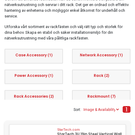
nätverksutrustning och servrar i ditt rack. Det ger en ordnad och effektiv
hantering av enheterna och möjliggör enkel åtkomst för underhåll och
service.
Utforska vårt sortiment av rackfästen och välj rätt typ och storlek för
dina behov. Skapa en stabil och säker installationsmiljö för din
nätverksutrustning med våra pålitliga rackfästen.
Case Accessory
Network Accessory
(1)
(1)
Power Accessory
Rack
(1)
(2)
Rack Accessories
Rackmount
(2)
(7)
1
Sort:
Video
(1)
StarTech.com
StarTech 3U 19in Steel Vertical Wall