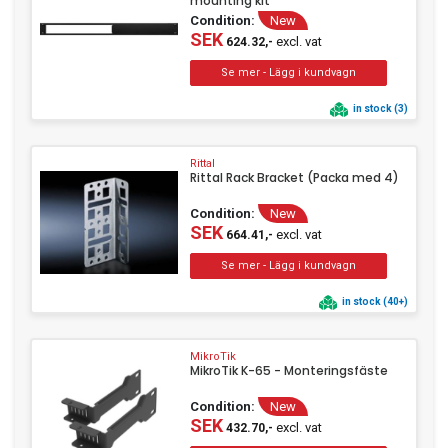
mounting kit
Condition:
New
SEK
excl. vat
624.32,-
in stock (3)
Rittal
Rittal Rack Bracket (Packa med 4)
Condition:
New
SEK
excl. vat
664.41,-
in stock (40+)
MikroTik
MikroTik K-65 - Monteringsfäste
Condition:
New
SEK
excl. vat
432.70,-