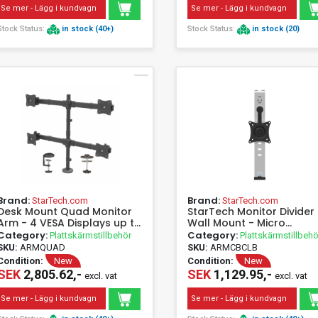
Se mer - Lägg i kundvagn
Se mer - Lägg i kundvagn
Stock Status:
in stock (40+)
Stock Status:
in stock (20)
Brand:
Brand:
StarTech.com
StarTech.com
Desk Mount Quad Monitor
StarTech Monitor Divider
Arm - 4 VESA Displays up to
Wall Mount - Micro
27 - Ergonomic Height
Adjustment - For up to 3
Category:
Category:
Plattskärmstillbehör
Plattskärmstillbehö
Adjustable Articulating Pole
VESA Monitors - Steel -
SKU:
ARMQUAD
SKU:
ARMCBCLB
Mount - Clamp/Grommet
ARMCBCLB - Wall Mount 
Condition:
New
Condition:
New
(ARMQUAD) Robust steel
Monitor - Plastic, Steel -
SEK
2,805.62,-
SEK
1,129.95,-
excl. vat
excl. vat
Skrivebordsmontering 13-
Silver - Screen Size: 43.2-
27 4 sizes
86.4 cm (17"-34") -
Se mer - Lägg i kundvagn
Se mer - Lägg i kundvagn
Mounting interface: VESA