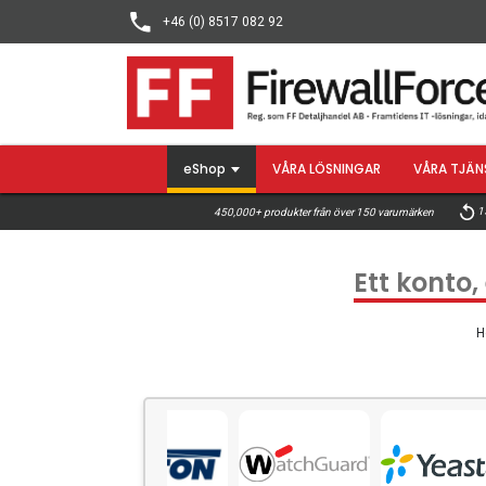
+46 (0) 8517 082 92
eShop
VÅRA LÖSNINGAR
VÅRA TJÄN
15
450,000+ produkter från över 150 varumärken
Ett konto,
H