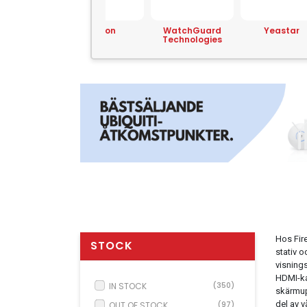
anscend
Triton
WatchGuard
Yeastar
Technologies
Hos Fire
STOCK
stativ 
visning
HDMI-kab
IN STOCK
(350)
skärmupp
del av 
OUT OF STOCK
(97)