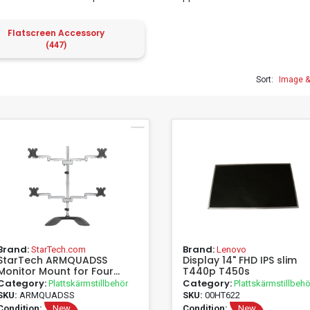
Flatscreen Accessory
(447)
Sort:
Brand:
Brand:
StarTech.com
Lenovo
StarTech ARMQUADSS
Display 14" FHD IPS slim
Monitor Mount for Four
T440p T450s
Screens (for up to 81.30cm
Category:
Category:
Plattskärmstillbehör
Plattskärmstillbehö
(32") VESA Monitors,
SKU:
ARMQUADSS
SKU:
00HT622
Movable, Steel & Aluminum)
Condition:
New
Condition:
New