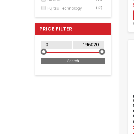
Fujitsu Technology
(17)
Hikvision
(4)
Honeywell
(1)
PRICE FILTER
HPE
(1)
Lenovo
(248)
Logitech
(8)
Microsoft
(1)
MSI
(25)
Panasonic
(4)
Poly
(3)
Shuttle
(1)
StarTech.com
(87)