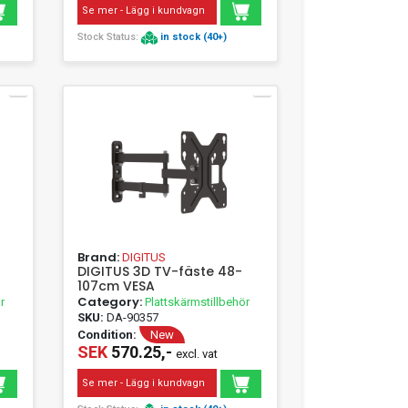
Se mer - Lägg i kundvagn
Stock Status:
in stock (40+)
Brand:
DIGITUS
DIGITUS 3D TV-fäste 48-
107cm VESA
2"
Category:
r
Plattskärmstillbehör
SKU:
DA-90357
for
Condition:
New
SEK
570.25,-
excl. vat
Se mer - Lägg i kundvagn