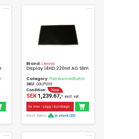
Brand:
Lenovo
r
Display 14HD 220nit AG Slim
Category:
r
Plattskärmstillbehör
SKU:
00UP059
Condition:
New
SEK
1,239.67,-
excl. vat
Se mer - Lägg i kundvagn
Stock Status:
in stock (23)