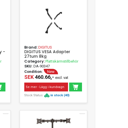
Brand:
DIGITUS
y -
DIGITUS VESA Adapter
27tum 8kg
Category:
r
Plattskärmstillbehör
SKU:
DA-90347
Condition:
New
SEK
460.66,-
excl. vat
Se mer - Lägg i kundvagn
Stock Status:
in stock (40)