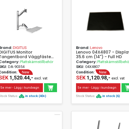
Brand:
Brand:
DIGITUS
Lenovo
DIGITUS Monitor
Lenovo 04X4807 - Displa
Tangentbord Väggfäste
35.6 cm (14") - Full HD
27tum
Category:
Category:
Plattskärmstillbehör
Plattskärmstillbehö
SKU:
DA-90354
SKU:
04X4807
Condition:
New
Condition:
New
SEK
1,520.44,-
SEK
1,120.98,-
excl. vat
excl. vat
Se mer - Lägg i kundvagn
Se mer - Lägg i kundvagn
Stock Status:
in stock (40+)
Stock Status:
in stock (6)