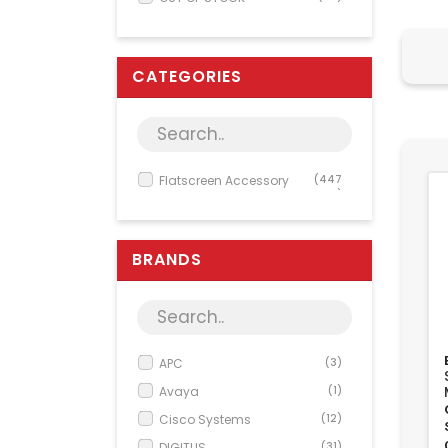
CATEGORIES
Flatscreen Accessory
(447
)
BRANDS
APC
(3)
Avaya
(1)
Cisco Systems
(12)
DIGITUS
(31)