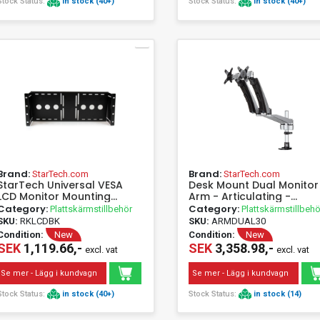
Stock Status:
in stock (40+)
Stock Status:
in stock (40+)
Brand:
Brand:
StarTech.com
StarTech.com
StarTech Universal VESA
Desk Mount Dual Monitor
LCD Monitor Mounting
Arm - Articulating -
Bracket for 19in Rack or
Supports VESA Monitors 
Category:
Category:
Plattskärmstillbehör
Plattskärmstillbehö
Cabinet - Mounting bracket
to 30 - Adjustable -
SKU:
RKLCDBK
SKU:
ARMDUAL30
- Black - Steel - 4U - EIA
Grommet / Desk Mount -
Condition:
New
Condition:
New
RS310-D - CE - REACH - TAA
Premium - Silver
SEK
1,119.66,-
SEK
3,358.98,-
excl. vat
excl. vat
(ARMDUAL30)
Monteringssæt LCD disp
Se mer - Lägg i kundvagn
Se mer - Lägg i kundvagn
30
Stock Status:
in stock (40+)
Stock Status:
in stock (14)