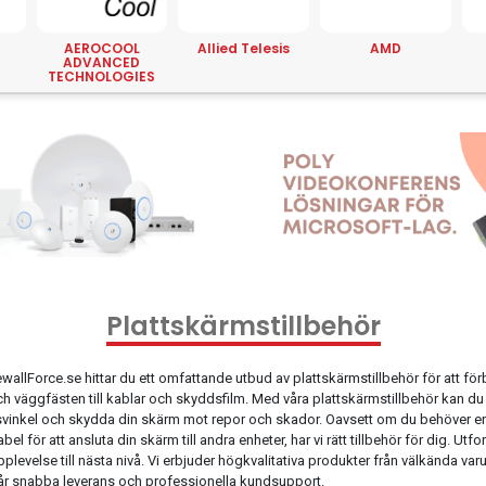
AEROCOOL
Allied Telesis
AMD
ADVANCED
TECHNOLOGIES
Plattskärmstillbehör
wallForce.se hittar du ett omfattande utbud av plattskärmstillbehör för att för
och väggfästen till kablar och skyddsfilm. Med våra plattskärmstillbehör kan 
svinkel och skydda din skärm mot repor och skador. Oavsett om du behöver en
el för att ansluta din skärm till andra enheter, har vi rätt tillbehör för dig. Utf
levelse till nästa nivå. Vi erbjuder högkvalitativa produkter från välkända var
vår snabba leverans och professionella kundsupport.