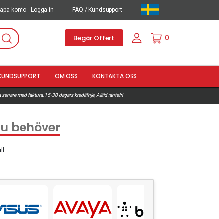
apa konto - Logga in
FAQ / Kundsupport
0
Begär Offert
KUNDSUPPORT
OM OSS
KONTAKTA OSS
 senare med faktura, 15-30 dagars kreditlinje, Alltid räntefri
 du behöver
ll