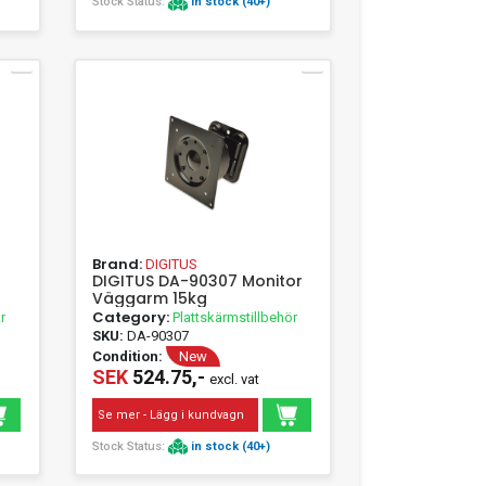
Stock Status:
in stock (40+)
Brand:
DIGITUS
DIGITUS DA-90307 Monitor
Väggarm 15kg
12
Category:
r
Plattskärmstillbehör
SKU:
DA-90307
Condition:
New
SEK
524.75,-
excl. vat
lay
Se mer - Lägg i kundvagn
Stock Status:
in stock (40+)