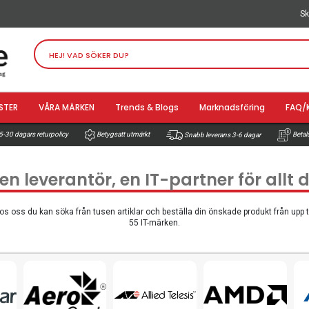
Sk
STER
VÅRA MÄRKEN
Trends & Blogs
Marknadsföring
FAQ/
-30 dagars returpolicy
Betala
Betygsatt utmärkt
Snabb leverans 3-6 dagar
 en leverantör, en IT-partner för allt
os oss du kan söka från tusen artiklar och beställa din önskade produkt från upp ti
55 IT-märken.