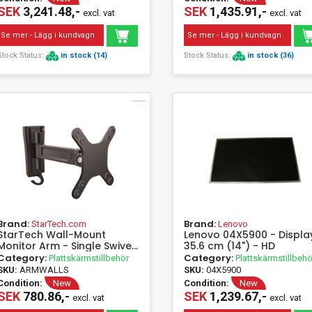
- Setup for 4 Monitors
SEK
3,241.48,-
SEK
1,435.91,-
excl. vat
excl. vat
(Adjustable Arm) -
Aluminum, Steel - Screen
Se mer - Lägg i kundvagn
Se mer - Lägg i kundvagn
Size: 81.3 cm (32") - Desk
Stand (ARMQUA
Stock Status:
in stock (14)
Stock Status:
in stock (36)
Brand:
Brand:
StarTech.com
Lenovo
StarTech Wall-Mount
Lenovo 04X5900 - Displa
Monitor Arm - Single Swivel
35.6 cm (14") - HD
- 15 kg - 33 cm (13") - 68.6
Category:
Category:
Plattskärmstillbehör
Plattskärmstillbehö
cm (27") - 75 x 75 mm - 100
SKU:
ARMWALLS
SKU:
04X5900
x 100 mm - Black
Condition:
New
Condition:
New
SEK
780.86,-
SEK
1,239.67,-
excl. vat
excl. vat