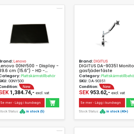
Brand:
Brand:
Lenovo
DIGITUS
Lenovo 00NY500 - Display -
DIGITUS DA-90351 Monito
39.6 cm (15.6") - HD -
gasfjäderfäste
Lenovo - THINKPAD-E565
Category:
Category:
Plattskärmstillbehör
Plattskärmstillbehö
THINKPAD-L560
SKU:
00NY500
SKU:
DA-90351
Condition:
New
Condition:
New
SEK
1,384.74,-
SEK
953.62,-
excl. vat
excl. vat
Se mer - Lägg i kundvagn
Se mer - Lägg i kundvagn
Stock Status:
in stock (5)
Stock Status:
in stock (40+)