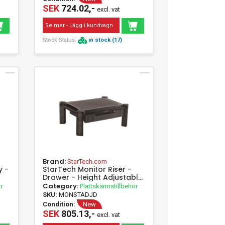
SEK
724.02,-
excl. vat
Se mer - Lägg i kundvagn
Stock Status:
in stock (17)
Brand:
StarTech.com
y -
StarTech Monitor Riser -
Drawer - Height Adjustable
- Freestanding - 10 kg - 33
Category:
r
Plattskärmstillbehör
cm (13") - 81.3 cm (32") -
SKU:
MONSTADJD
Height adjustment - Black
Condition:
New
SEK
805.13,-
excl. vat