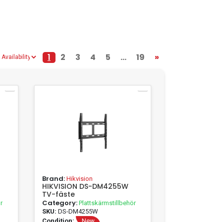
1
2
3
4
5
...
19
»
Brand:
Hikvision
HIKVISION DS-DM4255W
TV-fäste
Category:
r
Plattskärmstillbehör
SKU:
DS-DM4255W
Condition:
New