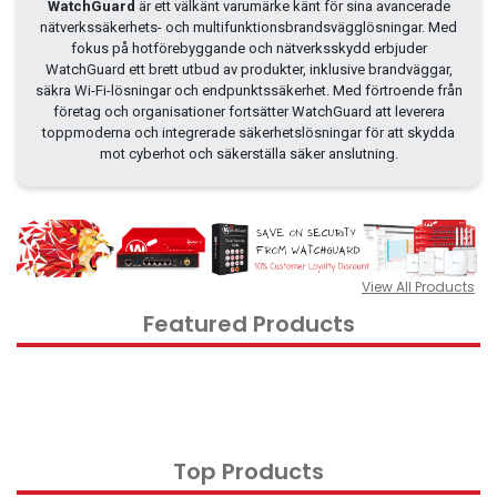
WatchGuard
är ett välkänt varumärke känt för sina avancerade
nätverkssäkerhets- och multifunktionsbrandsvägglösningar. Med
Kontorsmaterial och tillbehör
fokus på hotförebyggande och nätverksskydd erbjuder
Tools
WatchGuard ett brett utbud av produkter, inklusive brandväggar,
säkra Wi-Fi-lösningar och endpunktssäkerhet. Med förtroende från
Nätverksdata Rack och serverskåp
företag och organisationer fortsätter WatchGuard att leverera
toppmoderna och integrerade säkerhetslösningar för att skydda
Kabelutrustning
mot cyberhot och säkerställa säker anslutning.
Övervakningsutrustning
KVM-utrustning
Ström- och UPS-utrustning
View All Products
Skrivare, skannrar och tillbehör
Featured Products
Point of Sale
Hushålls- och trädgårdsutrustning
Spel och Drönare
Electrical Supplies
Top Products
Displays & Projectors