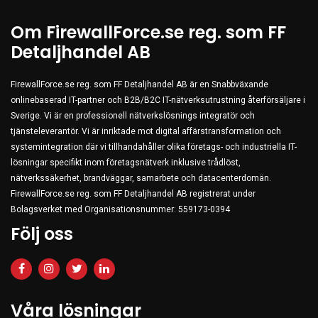
Clothing
Om FirewallForce.se reg. som FF
Beauty & Healthcare
Detaljhandel AB
Software
FirewallForce.se reg. som FF Detaljhandel AB är en Snabbväxande
Service & Support
onlinebaserad IT-partner och B2B/B2C IT-nätverksutrustning återförsäljare i
Sverige. Vi är en professionell nätverkslösnings integratör och
tjänsteleverantör. Vi är inriktade mot digital affärstransformation och
systemintegration där vi tillhandahåller olika företags- och industriella IT-
lösningar specifikt inom företagsnätverk inklusive trådlöst,
nätverkssäkerhet, brandväggar, samarbete och datacenterdomän.
FirewallForce.se reg. som FF Detaljhandel AB registrerat under
Bolagsverket med Organisationsnummer: 559173-0394
Följ oss
Våra lösningar