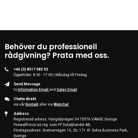
Server & Storage
PC Components
Various
PC Systems
Supplies
Behöver du professionell
rådgivning? Prata med oss.
Accessories
Games & Leisure
+46 (0) 8517 082 92
AV & Multimedia
Öppettider: 8:30 - 17:00 | Måndag till Fredag
Photo & Video
Send Message
to
Information Email
and
Sales Email
Household & Garden
Chatta direkt
Office Supplies
via vår
Kontakt
eller via
Webchat
Address
Phones & PBX
Registrerad adress: Vangsbyvägen 54 75576 VÄNGE Sverige
Network Equipment
FirewallForce.se reg. som FF Detaljhandel AB,
Företagsadress: Svetsarvägen 15, 2tr, 171 41 Solna Business Park,
Printers & Accessories
Sverige