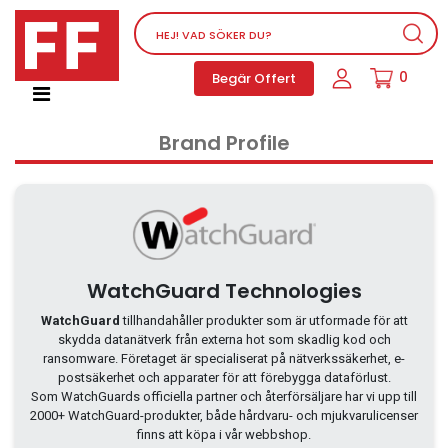
Nätverksutrustning
0
Begär Offert
Service, supportprogram och licenser
Telefoner, PBX och VOIP
Brand Profile
Mjukvara
Dator PC-utrustning
Tillbehör
Ljud/video och multimedia
Skärmar och Projektorer
WatchGuard Technologies
Olika produkter
WatchGuard
tillhandahåller produkter som är utformade för att
skydda datanätverk från externa hot som skadlig kod och
Servrar och lagringsutrustning
ransomware. Företaget är specialiserat på nätverkssäkerhet, e-
Dator PC-system
postsäkerhet och apparater för att förebygga dataförlust.
Som WatchGuards officiella partner och återförsäljare har vi upp till
Kontorsmaterial
2000+ WatchGuard-produkter, både hårdvaru- och mjukvarulicenser
finns att köpa i vår webbshop.
Elektrisk utrustning