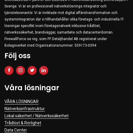
Sverige. Vi är en professionell nätverkslösnings integratör och
Clothing
tjänsteleverantör. Vi är inriktade mot digital affärstransformation och
Beauty & Healthcare
systemintegration där vi tillhandahåller olika företags- och industriella IT-
lösningar specifikt inom företagsnätverk inklusive trådlöst,
Software
nätverkssäkerhet, brandväggar, samarbete och datacenterdomän.
Service & Support
FirewallForce.se reg. som FF Detaljhandel AB registrerat under
Bolagsverket med Organisationsnummer: 559173-0394
Följ oss
Våra lösningar
VÅRA LÖSNINGAR
Nätverksinfrastruktur
Lokal säkerhet / Nätverkssäkerhet
Trådlöst & Rörlighet
Data Center