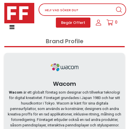
Nätverksutrustning
0
Begär Offert
Service, supportprogram och licenser
Telefoner, PBX och VOIP
Brand Profile
Mjukvara
Dator PC-utrustning
Tillbehör
Ljud/video och multimedia
Skärmar och Projektorer
Wacom
Olika produkter
Wacom
är ett globalt företag som designar och tillverkar teknologi
för digital kreativitet. Företaget grundades i Japan 1983 och har sitt
Servrar och lagringsutrustning
huvudkontor i Tokyo. Wacom är känt för sina digitala
Dator PC-system
pennsurfplattor, som används av konstnärer, designers och andra
kreativa proffs för en rad applikationer, inklusive ritning, målning och
Kontorsmaterial
fotoredigering. Företaget erbjuder också en rad andra produkter,
såsom penndisplayer, interaktiva penndisplayer och styluspennor.
Elektrisk utrustning