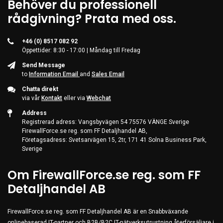
Behöver du professionell
Server & Storage
rådgivning? Prata med oss.
PC Components
Various
+46 (0) 8517 082 92
Öppettider: 8:30 - 17:00 | Måndag till Fredag
PC Systems
Send Message
Supplies
to
Information Email
and
Sales Email
Accessories
Chatta direkt
via vår
Kontakt
eller via
Webchat
Games & Leisure
Address
AV & Multimedia
Registrerad adress: Vangsbyvägen 54 75576 VÄNGE Sverige
FirewallForce.se reg. som FF Detaljhandel AB,
Photo & Video
Företagsadress: Svetsarvägen 15, 2tr, 171 41 Solna Business Park,
Sverige
Household & Garden
Office Supplies
Om FirewallForce.se reg. som FF
Detaljhandel AB
Phones & PBX
Network Equipment
FirewallForce.se reg. som FF Detaljhandel AB är en Snabbväxande
Printers & Accessories
onlinebaserad IT-partner och B2B/B2C IT-nätverksutrustning återförsäljare i