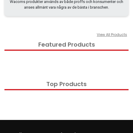
Wacoms produkter används av både proffs och konsumenter och
anses allmänt vara några av de bästa i branschen.
Kontorsmaterial och tillbehör
Tools
Nätverksdata Rack och serverskåp
View All Products
Kabelutrustning
Featured Products
Övervakningsutrustning
KVM-utrustning
Ström- och UPS-utrustning
Skrivare, skannrar och tillbehör
Top Products
Point of Sale
Hushålls- och trädgårdsutrustning
Spel och Drönare
Electrical Supplies
Displays & Projectors