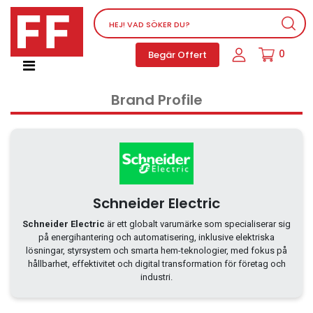
Nätverksutrustning
0
Begär Offert
Service, supportprogram och licenser
Telefoner, PBX och VOIP
Brand Profile
Mjukvara
Dator PC-utrustning
Tillbehör
Ljud/video och multimedia
Skärmar och Projektorer
Schneider Electric
Olika produkter
Schneider Electric
är ett globalt varumärke som specialiserar sig
på energihantering och automatisering, inklusive elektriska
Servrar och lagringsutrustning
lösningar, styrsystem och smarta hem-teknologier, med fokus på
Dator PC-system
hållbarhet, effektivitet och digital transformation för företag och
industri.
Kontorsmaterial
Elektrisk utrustning