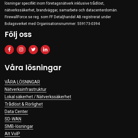
lösningar specifikt inom företagsnätverk inklusive trådlöst,
Clothing
nätverkssäkerhet, brandväggar, samarbete och datacenterdomän.
Beauty & Healthcare
FirewallForce.se reg. som FF Detaljhandel AB registrerat under
Bolagsverket med Organisationsnummer: 559173-0394
Software
Följ oss
Service & Support
Våra lösningar
VÅRA LÖSNINGAR
Nätverksinfrastruktur
Lokal säkerhet / Nätverkssäkerhet
Trådlöst & Rörlighet
Data Center
SD-WAN
SMB-lösningar
Alt VoIP