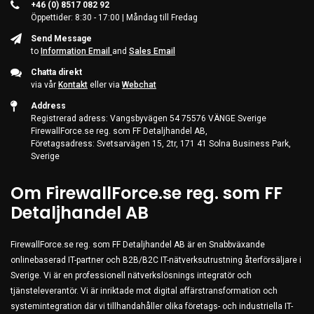
+46 (0) 8517 082 92
Server & Storage
Öppettider: 8:30 - 17:00 | Måndag till Fredag
PC Components
Send Message
to
Information Email
and
Sales Email
Various
Chatta direkt
PC Systems
via vår
Kontakt
eller via
Webchat
Supplies
Address
Registrerad adress: Vangsbyvägen 54 75576 VÄNGE Sverige
Accessories
FirewallForce.se reg. som FF Detaljhandel AB,
Företagsadress: Svetsarvägen 15, 2tr, 171 41 Solna Business Park,
Games & Leisure
Sverige
AV & Multimedia
Om FirewallForce.se reg. som FF
Photo & Video
Detaljhandel AB
Household & Garden
Office Supplies
FirewallForce.se reg. som FF Detaljhandel AB är en Snabbväxande
Phones & PBX
onlinebaserad IT-partner och B2B/B2C IT-nätverksutrustning återförsäljare i
Sverige. Vi är en professionell nätverkslösnings integratör och
Network Equipment
tjänsteleverantör. Vi är inriktade mot digital affärstransformation och
Printers & Accessories
systemintegration där vi tillhandahåller olika företags- och industriella IT-