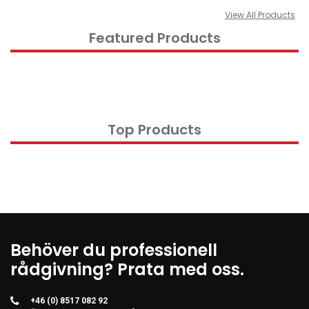
View All Products
Kontorsmaterial och tillbehör
Featured Products
Tools
Nätverksdata Rack och serverskåp
Kabelutrustning
Övervakningsutrustning
Top Products
KVM-utrustning
Ström- och UPS-utrustning
Skrivare, skannrar och tillbehör
Point of Sale
Hushålls- och trädgårdsutrustning
Behöver du professionell
Spel och Drönare
rådgivning? Prata med oss.
Electrical Supplies
Displays & Projectors
+46 (0) 8517 082 92