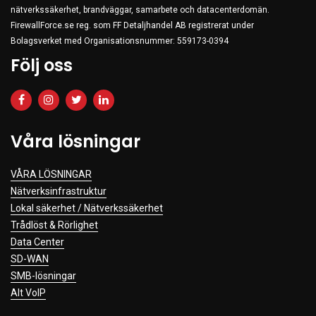
nätverkssäkerhet, brandväggar, samarbete och datacenterdomän.
Clothing
FirewallForce.se reg. som FF Detaljhandel AB registrerat under
Beauty & Healthcare
Bolagsverket med Organisationsnummer: 559173-0394
Följ oss
Software
Service & Support
Våra lösningar
VÅRA LÖSNINGAR
Nätverksinfrastruktur
Lokal säkerhet / Nätverkssäkerhet
Trådlöst & Rörlighet
Data Center
SD-WAN
SMB-lösningar
Alt VoIP