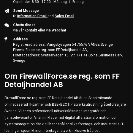
Öppettider: 8:30 - 17:00 | Måndag till Fredag
Server & Storage
Send Message
PC Components
to
Information Email
and
Sales Email
Various
Chatta direkt
via vår
Kontakt
eller via
Webchat
PC Systems
Address
Supplies
Registrerad adress: Vangsbyvägen 54 75576 VÄNGE Sverige
FirewallForce.se reg. som FF Detaljhandel AB,
Accessories
Företagsadress: Svetsarvägen 15, 2tr, 171 41 Solna Business Park,
Sverige
Games & Leisure
AV & Multimedia
Om FirewallForce.se reg. som FF
Photo & Video
Detaljhandel AB
Household & Garden
FirewallForce.se reg. som FF Detaljhandel AB är en Snabbväxande
Office Supplies
onlinebaserad IT-partner och B2B/B2C IT-nätverksutrustning återförsäljare i
Phones & PBX
Sverige. Vi är en professionell nätverkslösnings integratör och
tjänsteleverantör. Vi är inriktade mot digital affärstransformation och
Network Equipment
systemintegration där vi tillhandahåller olika företags- och industriella IT-
Printers & Accessories
lösningar specifikt inom företagsnätverk inklusive trådlöst,