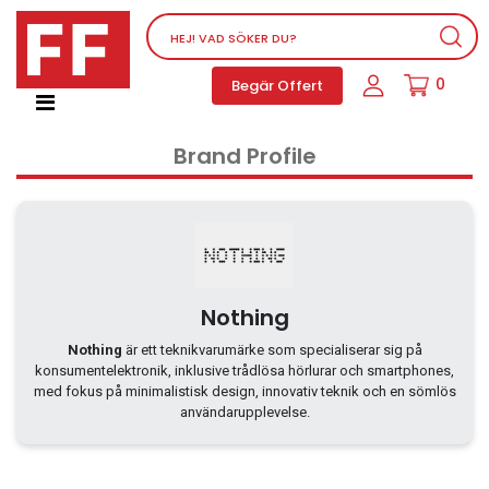
Nätverksutrustning
0
Begär Offert
Service, supportprogram och licenser
Telefoner, PBX och VOIP
Brand Profile
Mjukvara
Dator PC-utrustning
Tillbehör
Ljud/video och multimedia
Skärmar och Projektorer
Nothing
Olika produkter
Nothing
är ett teknikvarumärke som specialiserar sig på
konsumentelektronik, inklusive trådlösa hörlurar och smartphones,
Servrar och lagringsutrustning
med fokus på minimalistisk design, innovativ teknik och en sömlös
Dator PC-system
användarupplevelse.
Kontorsmaterial
Elektrisk utrustning