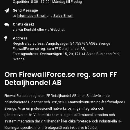
Öppettider: 8:30 - 17:00 | Måndag till Fredag
Server & Storage
Send Message
PC Components
to
Information Email
and
Sales Email
Various
Chatta direkt
via vår
Kontakt
eller via
Webchat
PC Systems
Address
Supplies
Registrerad adress: Vangsbyvägen 54 75576 VÄNGE Sverige
FirewallForce.se reg. som FF Detaljhandel AB,
Accessories
Företagsadress: Svetsarvägen 15, 2tr, 171 41 Solna Business Park,
Sverige
Games & Leisure
AV & Multimedia
Om FirewallForce.se reg. som FF
Photo & Video
Detaljhandel AB
Household & Garden
FirewallForce.se reg. som FF Detaljhandel AB är en Snabbväxande
Office Supplies
onlinebaserad IT-partner och B2B/B2C IT-nätverksutrustning återförsäljare i
Phones & PBX
Sverige. Vi är en professionell nätverkslösnings integratör och
tjänsteleverantör. Vi är inriktade mot digital affärstransformation och
Network Equipment
systemintegration där vi tillhandahåller olika företags- och industriella IT-
Printers & Accessories
lösningar specifikt inom företagsnätverk inklusive trådlöst,