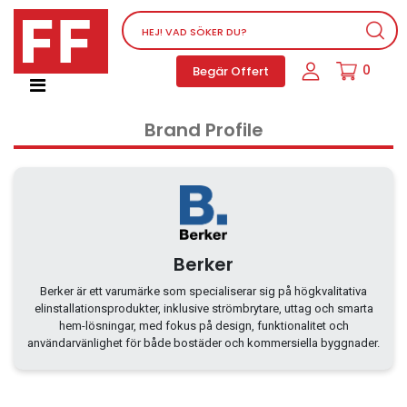
Nätverksutrustning
0
Begär Offert
Service, supportprogram och licenser
Telefoner, PBX och VOIP
Brand Profile
Mjukvara
Dator PC-utrustning
Tillbehör
Ljud/video och multimedia
Skärmar och Projektorer
Berker
Olika produkter
Berker är ett varumärke som specialiserar sig på högkvalitativa
elinstallationsprodukter, inklusive strömbrytare, uttag och smarta
Servrar och lagringsutrustning
hem-lösningar, med fokus på design, funktionalitet och
Dator PC-system
användarvänlighet för både bostäder och kommersiella byggnader.
Kontorsmaterial
Elektrisk utrustning