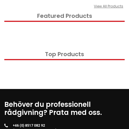
View All Products
Kontorsmaterial och tillbehör
Featured Products
Tools
Nätverksdata Rack och serverskåp
Kabelutrustning
Övervakningsutrustning
Top Products
KVM-utrustning
Ström- och UPS-utrustning
Skrivare, skannrar och tillbehör
Point of Sale
Hushålls- och trädgårdsutrustning
Behöver du professionell
Spel och Drönare
rådgivning? Prata med oss.
Electrical Supplies
Displays & Projectors
+46 (0) 8517 082 92