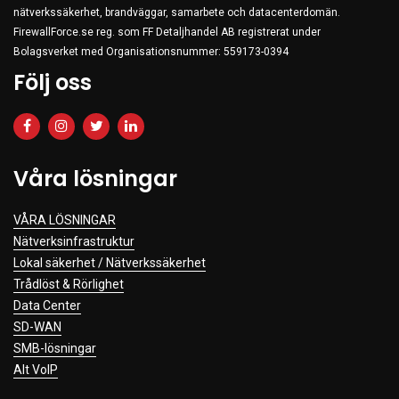
nätverkssäkerhet, brandväggar, samarbete och datacenterdomän.
Clothing
FirewallForce.se reg. som FF Detaljhandel AB registrerat under
Beauty & Healthcare
Bolagsverket med Organisationsnummer: 559173-0394
Följ oss
Software
Service & Support
Våra lösningar
VÅRA LÖSNINGAR
Nätverksinfrastruktur
Lokal säkerhet / Nätverkssäkerhet
Trådlöst & Rörlighet
Data Center
SD-WAN
SMB-lösningar
Alt VoIP