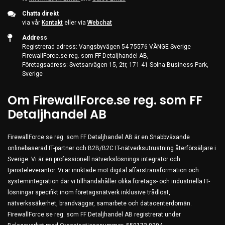
Server & Storage
Chatta direkt
PC Components
via vår
Kontakt
eller via
Webchat
Various
Address
Registrerad adress: Vangsbyvägen 54 75576 VÄNGE Sverige
PC Systems
FirewallForce.se reg. som FF Detaljhandel AB,
Företagsadress: Svetsarvägen 15, 2tr, 171 41 Solna Business Park,
Supplies
Sverige
Accessories
Om FirewallForce.se reg. som FF
Games & Leisure
Detaljhandel AB
AV & Multimedia
Photo & Video
FirewallForce.se reg. som FF Detaljhandel AB är en Snabbväxande
onlinebaserad IT-partner och B2B/B2C IT-nätverksutrustning återförsäljare i
Household & Garden
Sverige. Vi är en professionell nätverkslösnings integratör och
Office Supplies
tjänsteleverantör. Vi är inriktade mot digital affärstransformation och
systemintegration där vi tillhandahåller olika företags- och industriella IT-
Phones & PBX
lösningar specifikt inom företagsnätverk inklusive trådlöst,
Network Equipment
nätverkssäkerhet, brandväggar, samarbete och datacenterdomän.
FirewallForce.se reg. som FF Detaljhandel AB registrerat under
Printers & Accessories