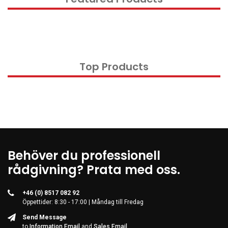
Kontorsmaterial och tillbehör
Tools
Nätverksdata Rack och serverskåp
Top Products
Kabelutrustning
Övervakningsutrustning
KVM-utrustning
Ström- och UPS-utrustning
Skrivare, skannrar och tillbehör
Point of Sale
Behöver du professionell
Hushålls- och trädgårdsutrustning
rådgivning? Prata med oss.
Spel och Drönare
+46 (0) 8517 082 92
Electrical Supplies
Öppettider: 8:30 - 17:00 | Måndag till Fredag
Displays & Projectors
Send Message
to
Information Email
and
Sales Email