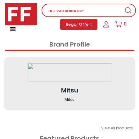
Nätverksutrustning
0
Begär Offert
Service, supportprogram och licenser
Telefoner, PBX och VOIP
Brand Profile
Mjukvara
Dator PC-utrustning
Tillbehör
Ljud/video och multimedia
Skärmar och Projektorer
Mitsu
Olika produkter
Mitsu
Servrar och lagringsutrustning
Dator PC-system
Kontorsmaterial
View All Products
Featured Products
Elektrisk utrustning