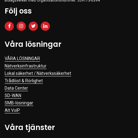
Bolagsverket med Organisationsnummer: 559173-0394
Clothing
Följ oss
Beauty & Healthcare
Software
Service & Support
Våra lösningar
VÅRA LÖSNINGAR
Nätverksinfrastruktur
Lokal säkerhet / Nätverkssäkerhet
Trådlöst & Rörlighet
Data Center
SD-WAN
SMB-lösningar
Alt VoIP
Våra tjänster